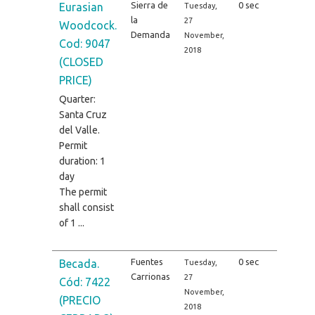
Sierra de
0 sec
Eurasian
Tuesday,
la
27
Woodcock.
Demanda
November,
Cod: 9047
2018
(CLOSED
PRICE)
Quarter:
Santa Cruz
del Valle.
Permit
duration: 1
day
The permit
shall consist
of 1 ...
Fuentes
0 sec
Becada.
Tuesday,
Carrionas
27
Cód: 7422
November,
(PRECIO
2018