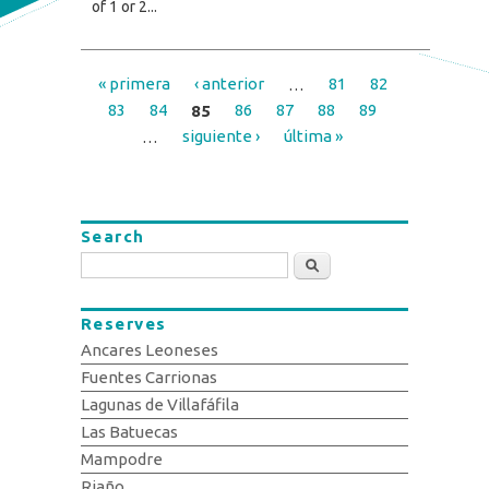
of 1 or 2...
« primera
‹ anterior
…
81
82
Pages
83
84
85
86
87
88
89
…
siguiente ›
última »
Search
Search
Reserves
Ancares Leoneses
Fuentes Carrionas
Lagunas de Villafáfila
Las Batuecas
Mampodre
Riaño