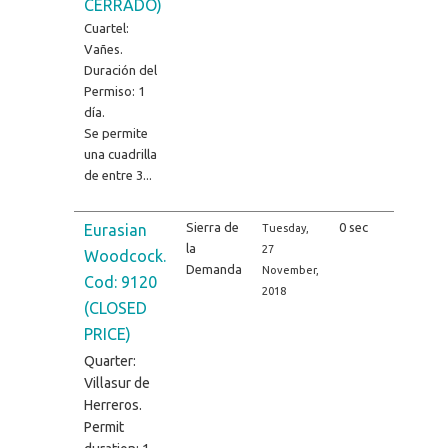
CERRADO)
Cuartel:
Vañes.
Duración del
Permiso: 1
día.
Se permite
una cuadrilla
de entre 3...
Sierra de
0 sec
Eurasian
Tuesday,
la
27
Woodcock.
Demanda
November,
Cod: 9120
2018
(CLOSED
PRICE)
Quarter:
Villasur de
Herreros.
Permit