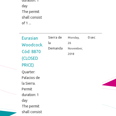
duration: 1
day
The permit
shall consist
of 1 ...
Sierra de
0 sec
Eurasian
Monday,
la
26
Woodcock.
Demanda
November,
Cód: 8870
2018
(CLOSED
PRICE)
Quarter:
Palacios de
la Sierra.
Permit
duration: 1
day
The permit
shall consist