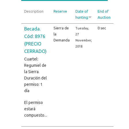
Description
Reserve
Date of
End of
hunting
Auction
Sierra de
0 sec
Becada.
Tuesday,
la
27
Cód: 8976
Demanda
November,
(PRECIO
2018
CERRADO)
Cuartel:
Regumiel de
la Sierra.
Duración del
permiso: 1
día
El permiso
estará
compuesto...