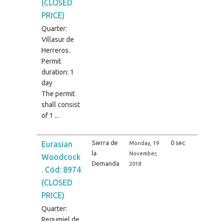
(CLOSED
PRICE)
Quarter:
Villasur de
Herreros.
Permit
duration: 1
day
The permit
shall consist
of 1 ...
Sierra de
0 sec
Eurasian
Monday, 19
la
November,
Woodcock
Demanda
2018
. Cód: 8974
(CLOSED
PRICE)
Quarter:
Regumiel de