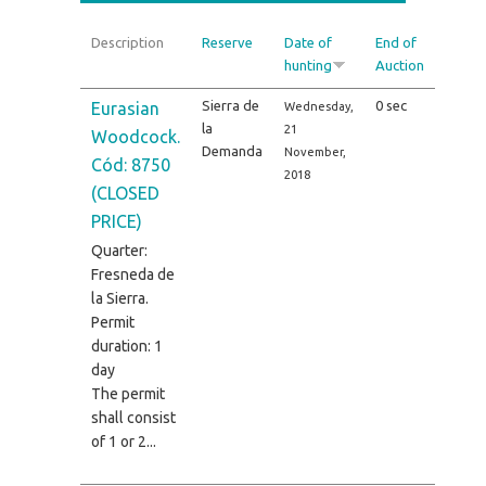
Description
Reserve
Date of
End of
hunting
Auction
Sierra de
0 sec
Eurasian
Wednesday,
la
21
Woodcock.
Demanda
November,
Cód: 8750
2018
(CLOSED
PRICE)
Quarter:
Fresneda de
la Sierra.
Permit
duration: 1
day
The permit
shall consist
of 1 or 2...