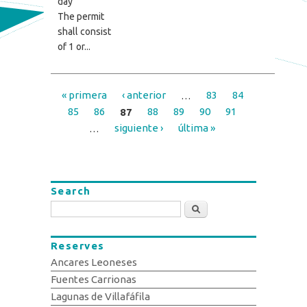
day
The permit
shall consist
of 1 or...
« primera
‹ anterior
…
83
84
Pages
85
86
87
88
89
90
91
…
siguiente ›
última »
Search
Search
Reserves
Ancares Leoneses
Fuentes Carrionas
Lagunas de Villafáfila