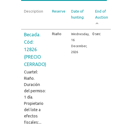
Description
Reserve
Date of
End of
hunting
Auction
Riaño
0 sec
Becada.
Wednesday,
16
Cód:
December,
12826
2026
(PRECIO
CERRADO)
Cuartel:
Riaño.
Duración
del permiso:
1 día.
Propietario
del lote a
efectos
fiscales:...