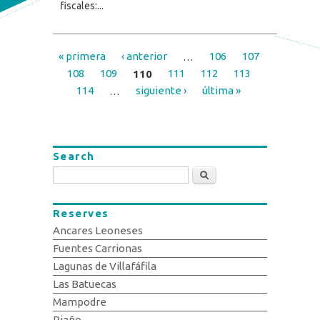
fiscales:...
« primera
‹ anterior
…
106
107
Pages
108
109
110
111
112
113
114
…
siguiente ›
última »
Search
Search
Reserves
Ancares Leoneses
Fuentes Carrionas
Lagunas de Villafáfila
Las Batuecas
Mampodre
Riaño