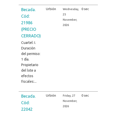
Urbión
0 sec
Becada.
Wednesday,
25
Cód:
November,
21986
2026
(PRECIO
CERRADO)
Cuartel: I.
Duración
del permiso:
1 día.
Propietario
del lote a
efectos
fiscales:...
Urbión
0 sec
Becada.
Friday, 27
November,
Cód:
2026
22042