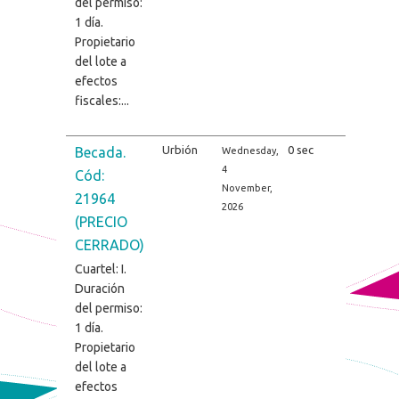
del permiso:
1 día.
Propietario
del lote a
efectos
fiscales:...
Urbión
0 sec
Becada.
Wednesday,
4
Cód:
November,
21964
2026
(PRECIO
CERRADO)
Cuartel: I.
Duración
del permiso:
1 día.
Propietario
del lote a
efectos