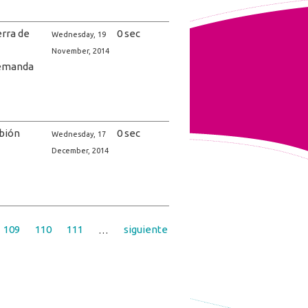
erra de
0 sec
Wednesday, 19
November, 2014
emanda
bión
0 sec
Wednesday, 17
December, 2014
109
110
111
…
siguiente