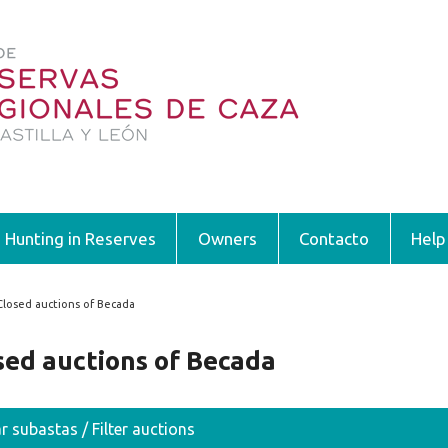
Hunting in Reserves
Owners
Contacto
Help
Closed auctions of Becada
 are here
sed auctions of Becada
ar subastas / Filter auctions