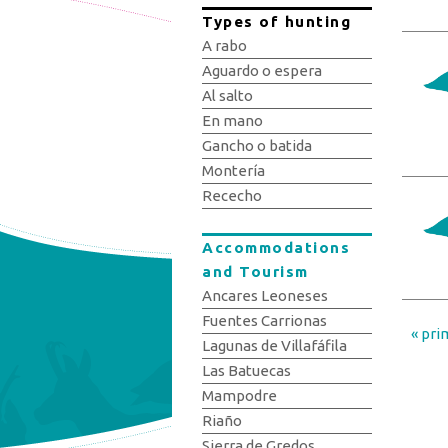
Types of hunting
A rabo
Aguardo o espera
Al salto
En mano
Gancho o batida
Montería
Rececho
Accommodations
and Tourism
Ancares Leoneses
Fuentes Carrionas
« pri
Pag
Lagunas de Villafáfila
Las Batuecas
Mampodre
Riaño
Sierra de Gredos