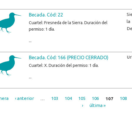
Si
Becada. Cód: 22
la
Cuartel: Fresneda de la Sierra. Duración del
D
permiso: 1 día.
...
Ur
Becada. Cód: 166 (PRECIO CERRADO)
Cuartel: X. Duración del permiso: 1 día.
...
mera
‹ anterior
…
103
104
105
106
107
108
es
›
última »