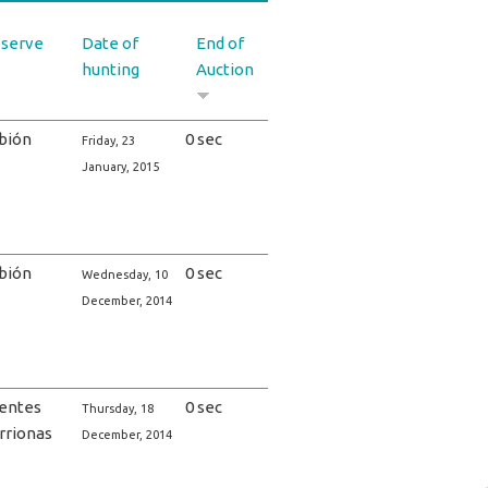
serve
Date of
End of
hunting
Auction
bión
0 sec
Friday, 23
January, 2015
bión
0 sec
Wednesday, 10
December, 2014
entes
0 sec
Thursday, 18
rrionas
December, 2014