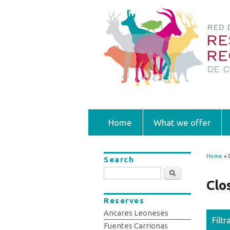
Home
What we offer
Home
» 
Search
You
Search
Clo
Reserves
Ancares Leoneses
Filtr
Fuentes Carrionas