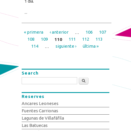
1 día.
...
« primera
‹ anterior
…
106
107
Pages
108
109
110
111
112
113
114
…
siguiente ›
última »
Search
Search
Reserves
Ancares Leoneses
Fuentes Carrionas
Lagunas de Villafáfila
Las Batuecas