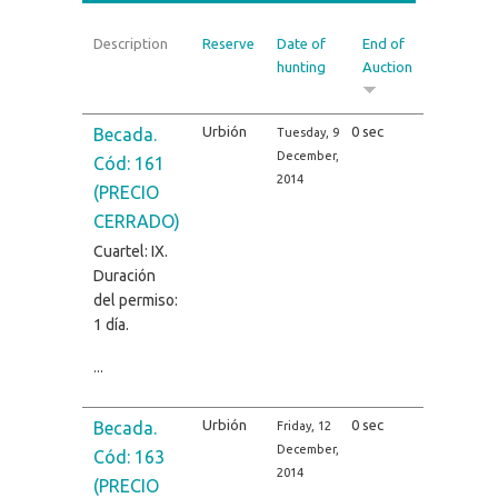
Description
Reserve
Date of
End of
hunting
Auction
Urbión
0 sec
Becada.
Tuesday, 9
December,
Cód: 161
2014
(PRECIO
CERRADO)
Cuartel: IX.
Duración
del permiso:
1 día.
...
Urbión
0 sec
Becada.
Friday, 12
December,
Cód: 163
2014
(PRECIO