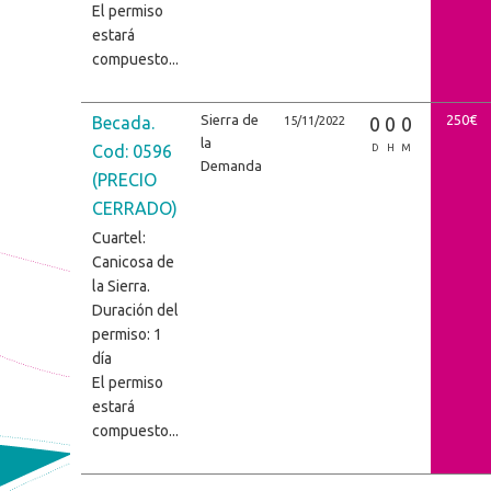
El permiso
estará
compuesto...
Sierra de
250€
Becada.
0
0
0
15/11/2022
la
Cod: 0596
D
H
M
Demanda
(PRECIO
CERRADO)
Cuartel:
Canicosa de
la Sierra.
Duración del
permiso: 1
día
El permiso
estará
compuesto...