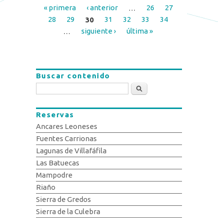
« primera
‹ anterior
…
26
27
Páginas
28
29
30
31
32
33
34
…
siguiente ›
última »
Buscar contenido
Buscar
Reservas
Ancares Leoneses
Fuentes Carrionas
Lagunas de Villafáfila
Las Batuecas
Mampodre
Riaño
Sierra de Gredos
Sierra de la Culebra