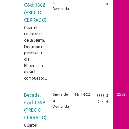
la
Cód: 1662
D
H
M
Demanda
(PRECIO
CERRADO)
Cuartel:
Quintanar
de la Sierra.
Duración del
permiso: 1
día
El permiso
estará
compuesto...
Sierra de
250€
Becada.
0
0
0
24/11/2022
la
Cod: 0598
D
H
M
Demanda
(PRECIO
CERRADO)
Cuartel: