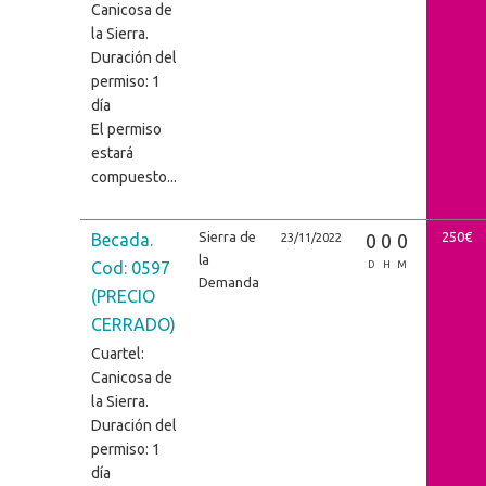
Canicosa de
la Sierra.
Duración del
permiso: 1
día
El permiso
estará
compuesto...
Sierra de
250€
Becada.
0
0
0
23/11/2022
la
Cod: 0597
D
H
M
Demanda
(PRECIO
CERRADO)
Cuartel:
Canicosa de
la Sierra.
Duración del
permiso: 1
día