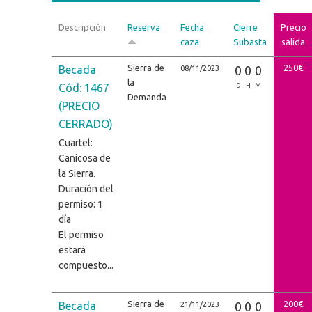
Descripción
Reserva
Fecha
Cierre
Precio
caza
Subasta
salida
Sierra de
250€
Becada
0
0
0
08/11/2023
la
Cód: 1467
D
H
M
Demanda
(PRECIO
CERRADO)
Cuartel:
Canicosa de
la Sierra.
Duración del
permiso: 1
día
El permiso
estará
compuesto...
Sierra de
200€
Becada
0
0
0
21/11/2023