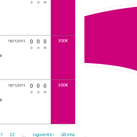
D
H
M
300€
0
0
0
18/11/2015
D
H
M
a
300€
0
0
0
18/11/2015
D
H
M
a
21
22
…
siguiente ›
última