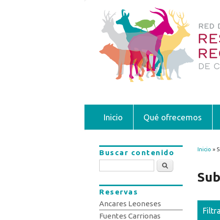
Inicio
Qué ofrecemos
Inicio
» S
Buscar contenido
Se 
Buscar
Sub
Reservas
Ancares Leoneses
Filtr
Fuentes Carrionas