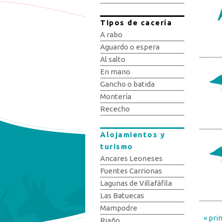
Tipos de cacería
A rabo
Aguardo o espera
Al salto
En mano
Gancho o batida
Montería
Rececho
Alojamientos y
turismo
Ancares Leoneses
Fuentes Carrionas
Lagunas de Villafáfila
Las Batuecas
Mampodre
« pri
Pág
Riaño