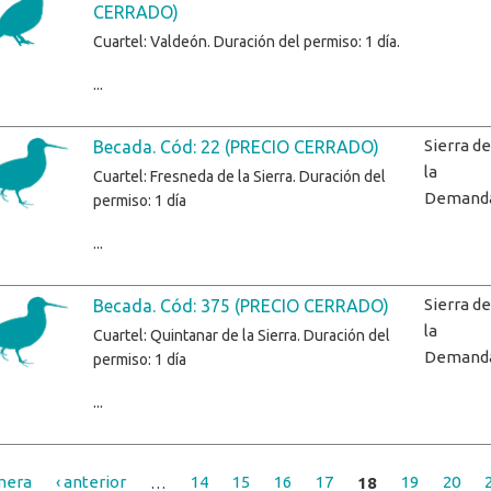
CERRADO)
Cuartel: Valdeón. Duración del permiso: 1 día.
...
Sierra de
Becada. Cód: 22 (PRECIO CERRADO)
la
Cuartel: Fresneda de la Sierra. Duración del
Demand
permiso: 1 día
...
Sierra de
Becada. Cód: 375 (PRECIO CERRADO)
la
Cuartel: Quintanar de la Sierra. Duración del
Demand
permiso: 1 día
...
mera
‹ anterior
…
14
15
16
17
18
19
20
inas