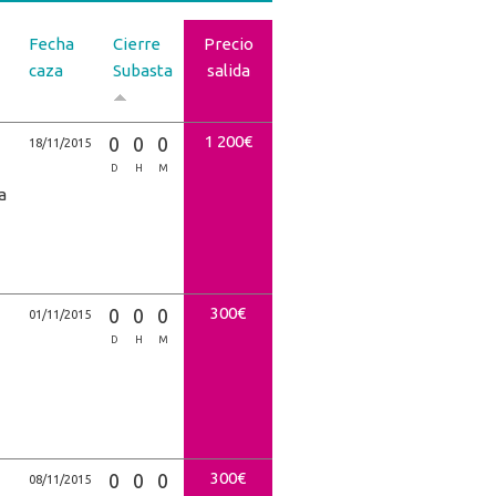
Fecha
Cierre
Precio
caza
Subasta
salida
1 200€
0
0
0
18/11/2015
D
H
M
a
300€
0
0
0
01/11/2015
D
H
M
300€
0
0
0
08/11/2015