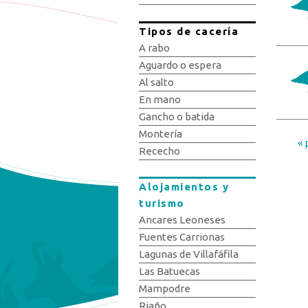
Tipos de cacería
A rabo
Aguardo o espera
Al salto
En mano
Gancho o batida
Montería
« 
Pág
Rececho
Alojamientos y
turismo
Ancares Leoneses
Fuentes Carrionas
Lagunas de Villafáfila
Las Batuecas
Mampodre
Riaño