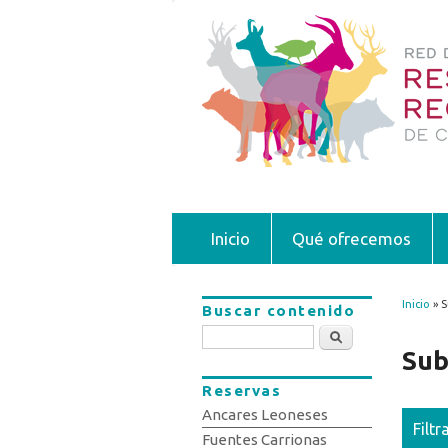
Inicio
Qué ofrecemos
Inicio
» S
Buscar contenido
Se 
Buscar
Sub
Reservas
Ancares Leoneses
Filtr
Fuentes Carrionas