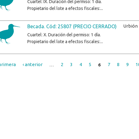
Cuartel: IX. Duración del permiso: 1 día.
Propietario del lote a efectos fiscales:...
Urbión
Becada. Cód: 25807 (PRECIO CERRADO)
Cuartel: X. Duración del permiso: 1 día.
Propietario del lote a efectos fiscales:...
primera
‹ anterior
…
2
3
4
5
6
7
8
9
1
inas