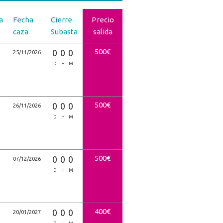
a
Fecha
Cierre
Precio
caza
Subasta
salida
500€
0
0
0
25/11/2026
D
H
M
500€
0
0
0
26/11/2026
D
H
M
500€
0
0
0
07/12/2026
D
H
M
400€
0
0
0
20/01/2027