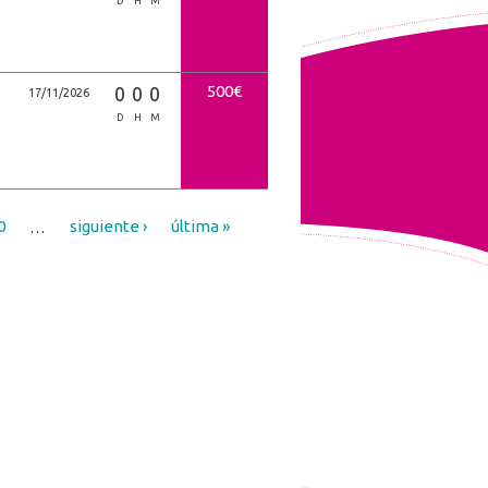
D
H
M
500€
0
0
0
17/11/2026
D
H
M
0
…
siguiente ›
última »