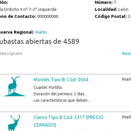
ción:
Número:
7
a Ordoño II nº 7-2º izquierda
Localidad:
León
ono de Contacto:
000000000
Código Postal:
2
serva Regional:
Riaño
ubastas abiertas de 4589
Descripción
Res
Ria
Montés Tipo B. Cód: 0564
Cuartel: Portilla.
Duración del permiso: 2 días.
Las características que deben...
Ria
Ciervo Tipo B Cód: 2317 (PRECIO
CERRADO)