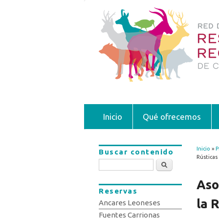
Inicio
Qué ofrecemos
Inicio
»
P
Buscar contenido
Se 
Rústicas
Buscar
Aso
Reservas
la 
Ancares Leoneses
Fuentes Carrionas