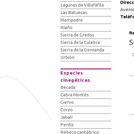
Direc
Lagunas de Villafáfila
Avenid
Las Batuecas
Teléf
Mampodre
Riaño
Re
Sierra de Gredos
S
Sierra de la Culebra
Sierra de la Demanda
Urbión
Especies
cinegéticas
Becada
Cabra Montés
Ciervo
Corzo
Jabalí
Perdiz
Rebeco cantábrico