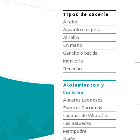
Tipos de cacería
A rabo
Aguardo o espera
Al salto
En mano
Gancho o batida
Montería
Rececho
Alojamientos y
turismo
Ancares Leoneses
Fuentes Carrionas
Lagunas de Villafáfila
Las Batuecas
Mampodre
Riaño