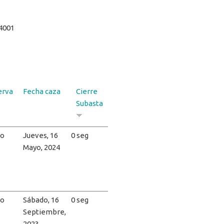
4001
erva
Fecha caza
Cierre
Subasta
ño
Jueves, 16
0 seg
Mayo, 2024
ño
Sábado, 16
0 seg
Septiembre,
2023