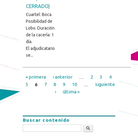
CERRADO)
Cuartel: Boca.
Posibilidad de
Lobo. Duración
de la cacería: 1
día.
El adjudicatario
se...
« primera
‹ anterior
…
2
3
4
Páginas
5
6
7
8
9
10
…
siguiente
›
última »
Buscar contenido
Buscar