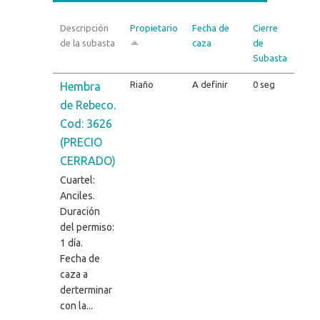
Descripción
Propietario
Fecha de
Cierre
de la subasta
caza
de
Subasta
Riaño
A definir
0 seg
Hembra
de Rebeco.
Cod: 3626
(PRECIO
CERRADO)
Cuartel:
Anciles.
Duración
del permiso:
1 día.
Fecha de
caza a
derterminar
con la...