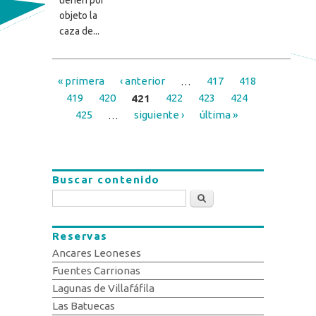
objeto la
caza de...
« primera
‹ anterior
…
417
418
Páginas
419
420
421
422
423
424
425
…
siguiente ›
última »
Buscar contenido
Buscar
Reservas
Ancares Leoneses
Fuentes Carrionas
Lagunas de Villafáfila
Las Batuecas