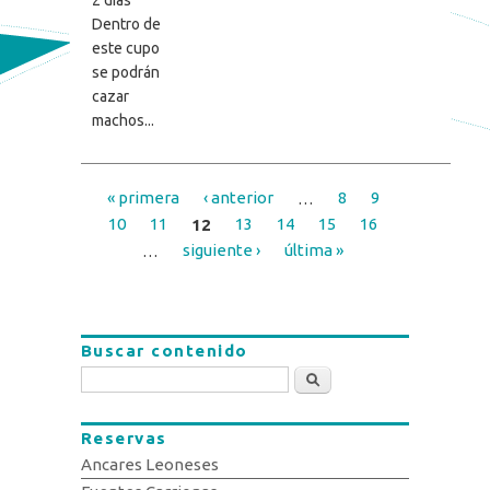
Dentro de
este cupo
se podrán
cazar
machos...
« primera
‹ anterior
…
8
9
Páginas
10
11
12
13
14
15
16
…
siguiente ›
última »
Buscar contenido
Buscar
Reservas
Ancares Leoneses