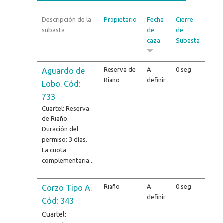
Descripción de la
Propietario
Fecha
Cierre
subasta
de
de
caza
Subasta
Reserva de
A
0 seg
Aguardo de
Riaño
definir
Lobo. Cód:
733
Cuartel: Reserva
de Riaño.
Duración del
permiso: 3 días.
La cuota
complementaria...
Riaño
A
0 seg
Corzo Tipo A.
definir
Cód: 343
Cuartel: