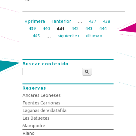
« primera
‹ anterior
…
437
438
Páginas
439
440
441
442
443
444
445
…
siguiente ›
última »
Buscar contenido
Buscar
Reservas
Ancares Leoneses
Fuentes Carrionas
Lagunas de Villafáfila
Las Batuecas
Mampodre
Riaño