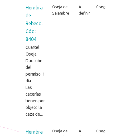
Oseja de
A
0 seg
Hembra
Sajambre
definir
de
Rebeco.
Cód:
8404
Cuartel:
Oseja.
Duración
del
permiso: 1
día.
Las
cacerías
tienen por
objeto la
caza de...
Oseja de
A
0 seg
Hembra