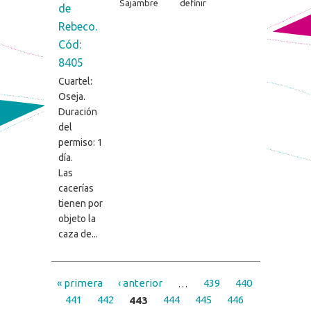
Sajambre
definir
de
Rebeco.
Cód:
8405
Cuartel:
Oseja.
Duración
del
permiso: 1
día.
Las
cacerías
tienen por
objeto la
caza de...
« primera
‹ anterior
…
439
440
Páginas
441
442
443
444
445
446