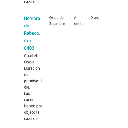
caza de...
Oseja de
A
0 seg
Hembra
Sajambre
definir
de
Rebeco.
Cód:
8403
Cuartel:
Oseja.
Duración
del
permiso: 1
día.
Las
cacerías
tienen por
objeto la
caza de...