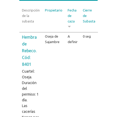
Descripción
Propietario
Fecha
Cierre
de la
de
de
subasta
caza
Subasta
Oseja de
A
0 seg
Hembra
Sajambre
definir
de
Rebeco.
Cód:
8401
Cuartel:
Oseja.
Duración
del
permiso: 1
día.
Las
cacerías