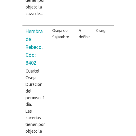
tienen por
objeto la
caza de...
Oseja de
A
0 seg
Hembra
Sajambre
definir
de
Rebeco.
Cód:
8402
Cuartel:
Oseja.
Duración
del
permiso: 1
día.
Las
cacerías
tienen por
objeto la