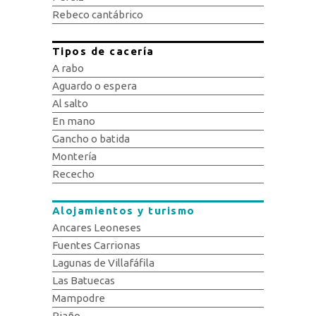
Rebeco cantábrico
Tipos de cacería
A rabo
Aguardo o espera
Al salto
En mano
Gancho o batida
Montería
Rececho
Alojamientos y turismo
Ancares Leoneses
Fuentes Carrionas
Lagunas de Villafáfila
Las Batuecas
Mampodre
Riaño