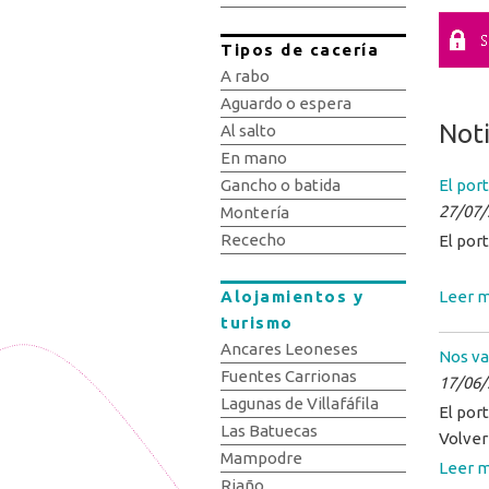
Tipos de cacería
A rabo
Aguardo o espera
Noti
Al salto
En mano
Gancho o batida
El port
27/07/
Montería
Rececho
El por
Alojamientos y
Leer m
turismo
Ancares Leoneses
Nos va
Fuentes Carrionas
17/06/
Lagunas de Villafáfila
El por
Las Batuecas
Volver
Mampodre
Leer m
Riaño