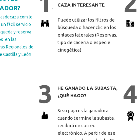
CAZA INTERESANTE
ADOR?
tasdecaza.com le
Puede utilizar los filtros de
un fácil servicio
búsqueda o hacer clic en los
queda y reserva
enlaces laterales (Reservas,
es en las
tipo de cacería o especie
as Regionales de
cinegética)
e Castilla y León
HE GANADO LA SUBASTA,
¿QUÉ HAGO?
Si su puja es la ganadora
cuando termine la subasta,
recibirá un correo
electrónico. A partir de ese