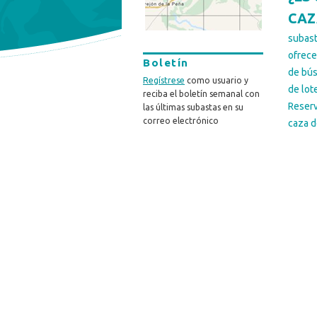
CAZ
subas
ofrece 
Boletín
de bús
Regístrese
como usuario y
de lot
reciba el boletín semanal con
Reserv
las últimas subastas en su
correo electrónico
caza d