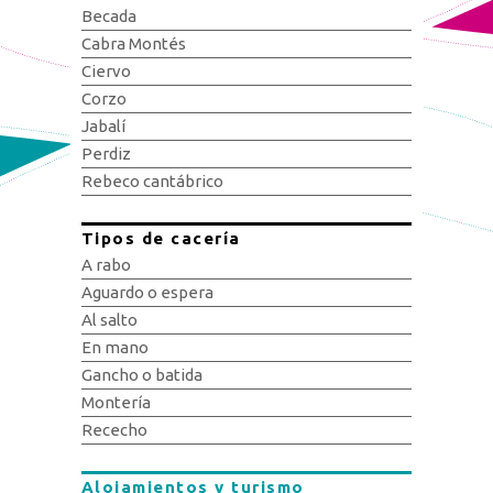
Becada
Cabra Montés
Ciervo
Corzo
Jabalí
Perdiz
Rebeco cantábrico
Tipos de cacería
A rabo
Aguardo o espera
Al salto
En mano
Gancho o batida
Montería
Rececho
Alojamientos y turismo