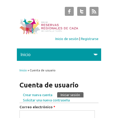
Inicio de sesión
|
Registrarse
Inicio
» Cuenta de usuario
Se encuentra usted aquí
Cuenta de usuario
Crear nueva cuenta
Iniciar sesión
(solapa activa)
Solapas principales
Solicitar una nueva contraseña
Correo electrónico
*