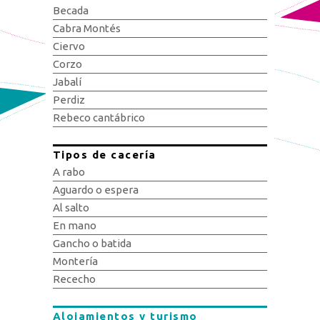
Becada
Cabra Montés
Ciervo
Corzo
Jabalí
Perdiz
Rebeco cantábrico
Tipos de cacería
A rabo
Aguardo o espera
Al salto
En mano
Gancho o batida
Montería
Rececho
Alojamientos y turismo