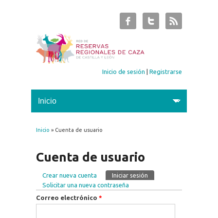
Inicio de sesión
|
Registrarse
Inicio
» Cuenta de usuario
Se encuentra usted aquí
Cuenta de usuario
Crear nueva cuenta
Iniciar sesión
(solapa activa)
Solapas principales
Solicitar una nueva contraseña
Correo electrónico
*