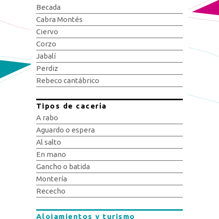
Becada
Cabra Montés
Ciervo
Corzo
Jabalí
Perdiz
Rebeco cantábrico
Tipos de cacería
A rabo
Aguardo o espera
Al salto
En mano
Gancho o batida
Montería
Rececho
Alojamientos y turismo