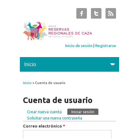
Inicio de sesión
|
Registrarse
Inicio
» Cuenta de usuario
Se encuentra usted aquí
Cuenta de usuario
Crear nueva cuenta
Iniciar sesión
(solapa activa)
Solapas principales
Solicitar una nueva contraseña
Correo electrónico
*