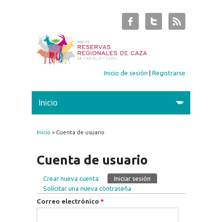
Inicio de sesión
|
Registrarse
Inicio
» Cuenta de usuario
Se encuentra usted aquí
Cuenta de usuario
Crear nueva cuenta
Iniciar sesión
(solapa activa)
Solapas principales
Solicitar una nueva contraseña
Correo electrónico
*