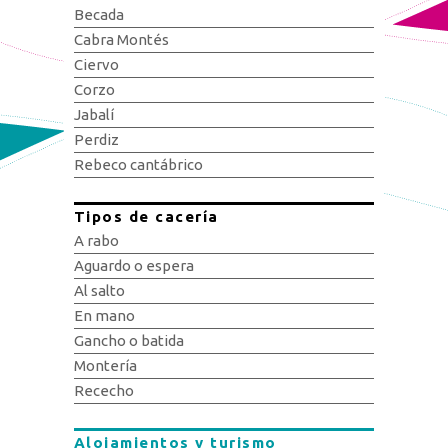
Becada
Cabra Montés
Ciervo
Corzo
Jabalí
Perdiz
Rebeco cantábrico
Tipos de cacería
A rabo
Aguardo o espera
Al salto
En mano
Gancho o batida
Montería
Rececho
Alojamientos y turismo