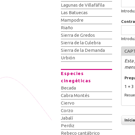
Lagunas de Villafáfila
Introdu
Las Batuecas
Mampodre
Contr
Riaño
Sierra de Gredos
Introdu
Sierra de la Culebra
Sierra de la Demanda
CAP
Urbión
Esta
mens
Especies
Preg
cinegéticas
1 + 3
Becada
Resue
Cabra Montés
Ciervo
Corzo
Jabalí
Perdiz
Rebeco cantábrico