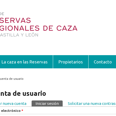
La caza en las Reservas
Propietarios
Contacto
uenta de usuario
encuentra usted aquí
nta de usuario
r nueva cuenta
Iniciar sesión
(solapa activa)
Solicitar una nueva contra
pas principales
 electrónico
*