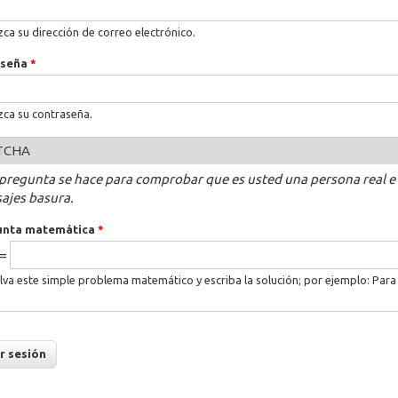
zca su dirección de correo electrónico.
aseña
*
zca su contraseña.
TCHA
 pregunta se hace para comprobar que es usted una persona real e
ajes basura.
unta matemática
*
 =
lva este simple problema matemático y escriba la solución; por ejemplo: Para 