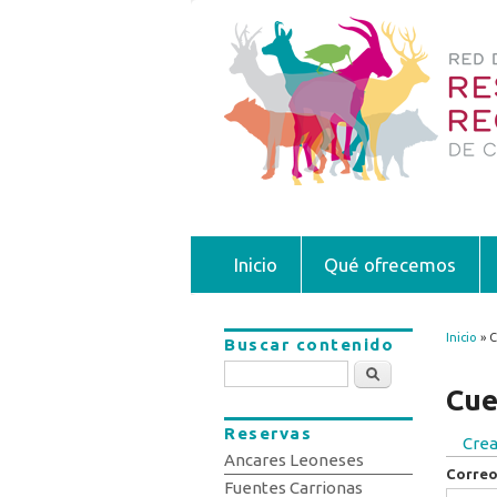
Inicio
Qué ofrecemos
Inicio
» C
Buscar contenido
Se 
Buscar
Cue
Reservas
Crea
Sola
Ancares Leoneses
Correo
Fuentes Carrionas