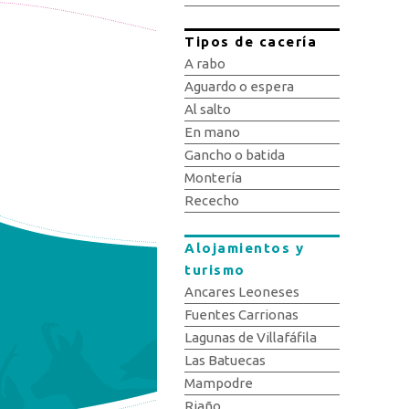
Tipos de cacería
A rabo
Aguardo o espera
Al salto
En mano
Gancho o batida
Montería
Rececho
Alojamientos y
turismo
Ancares Leoneses
Fuentes Carrionas
Lagunas de Villafáfila
Las Batuecas
Mampodre
Riaño