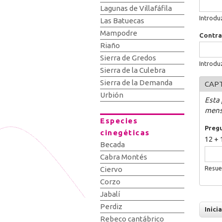
Lagunas de Villafáfila
Introdu
Las Batuecas
Mampodre
Contr
Riaño
Sierra de Gredos
Introdu
Sierra de la Culebra
Sierra de la Demanda
CAP
Urbión
Esta
mens
Especies
Preg
cinegéticas
12 + 
Becada
Cabra Montés
Resue
Ciervo
Corzo
Jabalí
Perdiz
Rebeco cantábrico