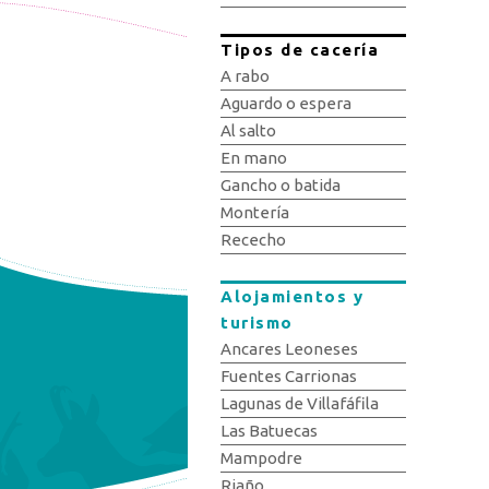
Tipos de cacería
A rabo
Aguardo o espera
Al salto
En mano
Gancho o batida
Montería
Rececho
Alojamientos y
turismo
Ancares Leoneses
Fuentes Carrionas
Lagunas de Villafáfila
Las Batuecas
Mampodre
Riaño