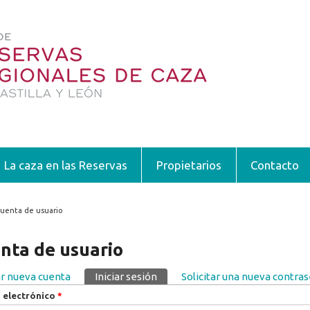
La caza en las Reservas
Propietarios
Contacto
uenta de usuario
encuentra usted aquí
nta de usuario
r nueva cuenta
Iniciar sesión
(solapa activa)
Solicitar una nueva contra
pas principales
 electrónico
*