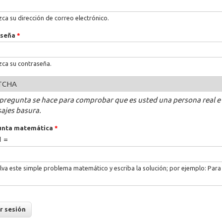
zca su dirección de correo electrónico.
aseña
*
zca su contraseña.
TCHA
 pregunta se hace para comprobar que es usted una persona real e
ajes basura.
unta matemática
*
1 =
lva este simple problema matemático y escriba la solución; por ejemplo: Para 