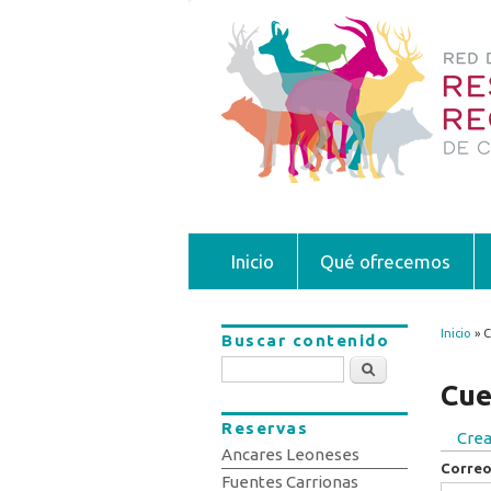
Inicio
Qué ofrecemos
Inicio
» C
Buscar contenido
Se 
Buscar
Cue
Reservas
Crea
Sola
Ancares Leoneses
Correo
Fuentes Carrionas