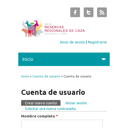
Inicio de sesión
|
Registrarse
Inicio
»
Cuenta de usuario
» Cuenta de usuario
Se encuentra usted aquí
Cuenta de usuario
Crear nueva cuenta
(solapa activa)
Iniciar sesión
Solapas principales
Solicitar una nueva contraseña
Nombre completo
*