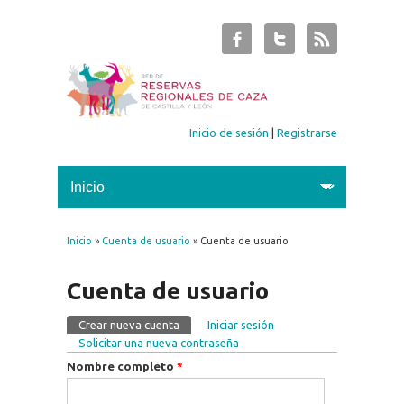
Inicio de sesión
|
Registrarse
Inicio
»
Cuenta de usuario
» Cuenta de usuario
Se encuentra usted aquí
Cuenta de usuario
Crear nueva cuenta
(solapa activa)
Iniciar sesión
Solapas principales
Solicitar una nueva contraseña
Nombre completo
*