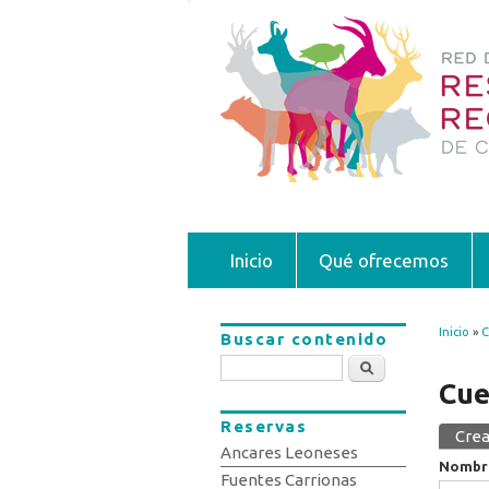
Inicio
Qué ofrecemos
Inicio
»
C
Buscar contenido
Se 
Buscar
Cue
Reservas
Crea
Sola
Ancares Leoneses
Nombr
Fuentes Carrionas