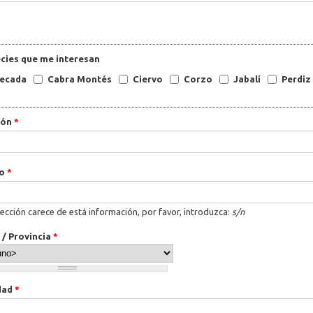
cies que me interesan
ecada
Cabra Montés
Ciervo
Corzo
Jabalí
Perdiz
ión
*
ro
*
rección carece de está información, por favor, introduzca:
s/n
 / Provincia
*
dad
*