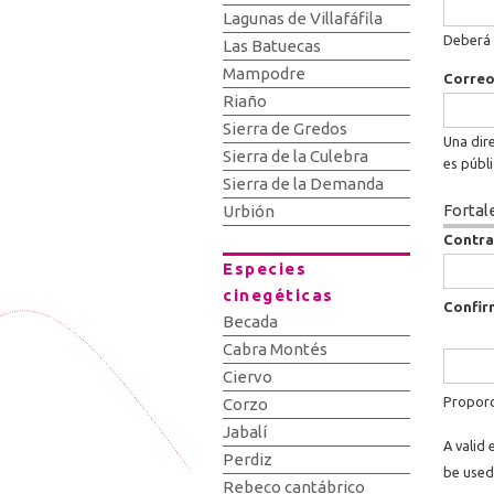
Lagunas de Villafáfila
Deberá 
Las Batuecas
Mampodre
Correo
Riaño
Sierra de Gredos
Una dire
Sierra de la Culebra
es públ
Sierra de la Demanda
Fortal
Urbión
Contr
Especies
cinegéticas
Confir
Becada
Cabra Montés
Ciervo
Proporc
Corzo
Jabalí
A valid 
Perdiz
be used
Rebeco cantábrico