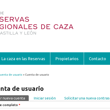
La caza en las Reservas
Propietarios
Contacto
uenta de usuario
» Cuenta de usuario
encuentra usted aquí
nta de usuario
r nueva cuenta
(solapa activa)
Iniciar sesión
Solicitar una nueva contra
pas principales
e completo
*