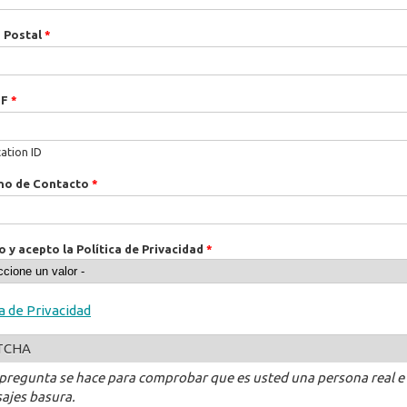
 Postal
*
IF
*
cation ID
no de Contacto
*
o y acepto la Política de Privacidad
*
ca de Privacidad
TCHA
 pregunta se hace para comprobar que es usted una persona real e
ajes basura.