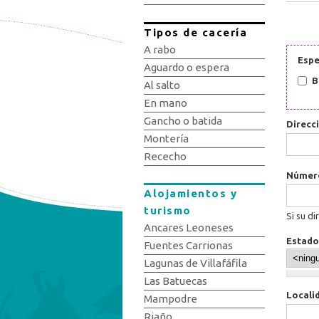
Tipos de cacería
A rabo
Espe
Aguardo o espera
B
Al salto
En mano
Gancho o batida
Direcc
Montería
Rececho
Núme
Alojamientos y
turismo
Si su di
Ancares Leoneses
Estado
Fuentes Carrionas
Lagunas de Villafáfila
Las Batuecas
Locali
Mampodre
Riaño