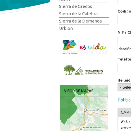
Sierra de Gredos
Código
Sierra de la Culebra
Sierra de la Demanda
Urbión
NIF / C
Identifi
Teléfo
He leíd
Políti
CAP
Esta
mens