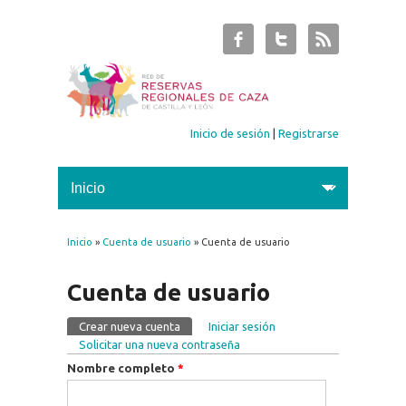
Inicio de sesión
|
Registrarse
Inicio
»
Cuenta de usuario
» Cuenta de usuario
Se encuentra usted aquí
Cuenta de usuario
Crear nueva cuenta
(solapa activa)
Iniciar sesión
Solapas principales
Solicitar una nueva contraseña
Nombre completo
*