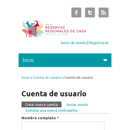
Inicio de sesión
|
Registrarse
Inicio
»
Cuenta de usuario
» Cuenta de usuario
Se encuentra usted aquí
Cuenta de usuario
Crear nueva cuenta
(solapa activa)
Iniciar sesión
Solapas principales
Solicitar una nueva contraseña
Nombre completo
*