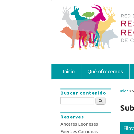
Inicio
Qué ofrecemos
Inicio
» S
Buscar contenido
Se 
Buscar
Sub
Reservas
Ancares Leoneses
Filtr
Fuentes Carrionas