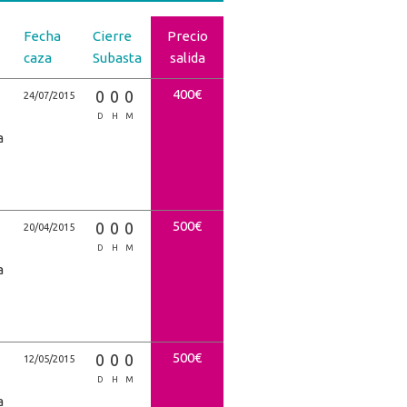
Fecha
Cierre
Precio
caza
Subasta
salida
400€
0
0
0
24/07/2015
D
H
M
a
500€
0
0
0
20/04/2015
D
H
M
a
500€
0
0
0
12/05/2015
D
H
M
a