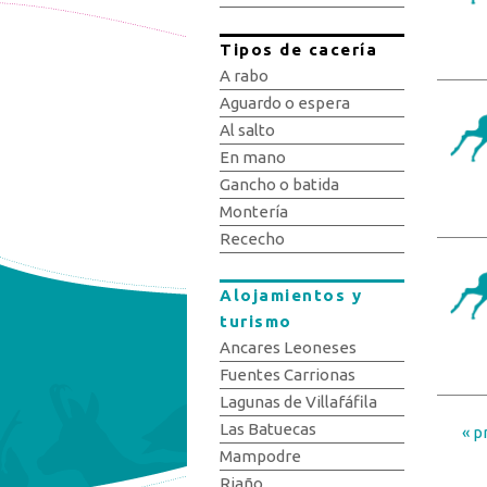
Tipos de cacería
A rabo
Aguardo o espera
Al salto
En mano
Gancho o batida
Montería
Rececho
Alojamientos y
turismo
Ancares Leoneses
Fuentes Carrionas
Lagunas de Villafáfila
Las Batuecas
« p
Pág
Mampodre
Riaño