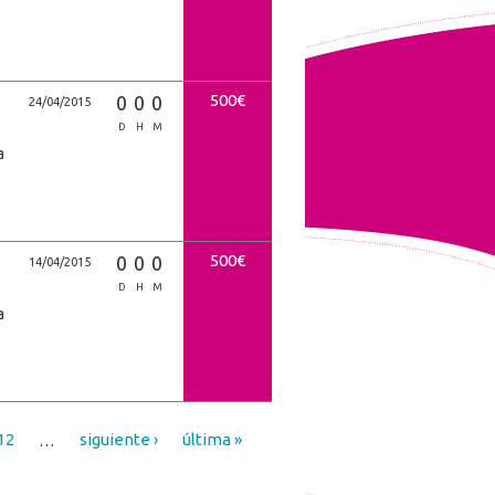
500€
0
0
0
24/04/2015
D
H
M
a
500€
0
0
0
14/04/2015
D
H
M
a
12
…
siguiente ›
última »