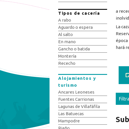
a rece
Tipos de cacería
inolvi
A rabo
La caz
Aguardo o espera
Reserv
Al salto
época 
En mano
hará r
Gancho o batida
Montería
Rececho
Alojamientos y
turismo
Ancares Leoneses
Filtr
Fuentes Carrionas
Lagunas de Villafáfila
Las Batuecas
Sub
Mampodre
Riaño