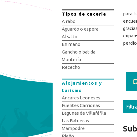
para t
Tipos de cacería
encuen
A rabo
gracia
Aguardo o espera
expans
Al salto
perdic
En mano
Gancho o batida
Montería
Rececho
Alojamientos y
turismo
Ancares Leoneses
Fuentes Carrionas
Filtr
Lagunas de Villafáfila
Las Batuecas
Sub
Mampodre
Riaño