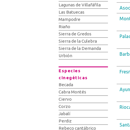
Lagunas de Villafáfila
Asoc
Las Batuecas
Mont
Mampodre
Riaño
Sierra de Gredos
Palac
Sierra de la Culebra
Sierra de la Demanda
Barb
Urbión
Especies
Fresn
cinegéticas
Becada
Ayun
Cabra Montés
Ciervo
Corzo
Rioc
Jabalí
Perdiz
Sant
Rebeco cantábrico