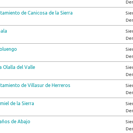
De
tamiento de Canicosa de la Sierra
Sie
De
ala
Sie
De
oluengo
Sie
De
 Olalla del Valle
Sie
De
tamiento de Villasur de Herreros
Sie
De
iel de la Sierra
Sie
De
años de Abajo
Sie
De