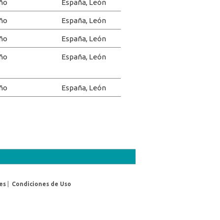
ño
España, León
ño
España, León
ño
España, León
ño
España, León
ño
España, León
es
|
Condiciones de Uso