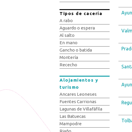
Ayun
Tipos de cacería
A rabo
Aguardo o espera
Valm
Al salto
En mano
Prad
Gancho o batida
Montería
Rececho
Santa
Alojamientos y
Ayun
turismo
Ancares Leoneses
Fuentes Carrionas
Regum
Lagunas de Villafáfila
Las Batuecas
Tolb
Mampodre
Riaño