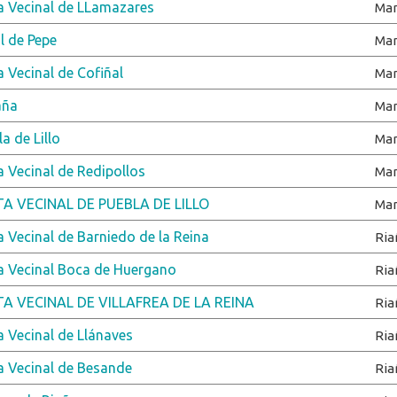
a Vecinal de LLamazares
Ma
l de Pepe
Ma
a Vecinal de Cofiñal
Ma
aña
Ma
a de Lillo
Ma
a Vecinal de Redipollos
Ma
A VECINAL DE PUEBLA DE LILLO
Ma
a Vecinal de Barniedo de la Reina
Ria
a Vecinal Boca de Huergano
Ria
A VECINAL DE VILLAFREA DE LA REINA
Ria
a Vecinal de Llánaves
Ria
a Vecinal de Besande
Ria