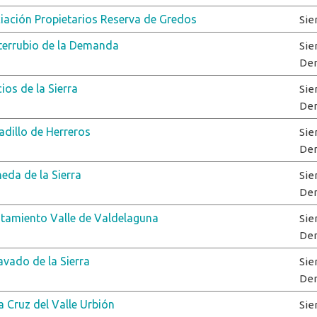
iación Propietarios Reserva de Gredos
Sie
errubio de la Demanda
Sie
De
ios de la Sierra
Sie
De
adillo de Herreros
Sie
De
eda de la Sierra
Sie
De
tamiento Valle de Valdelaguna
Sie
De
avado de la Sierra
Sie
De
a Cruz del Valle Urbión
Sie