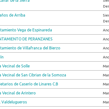
anar de la Sierra
Sie
De
años de Arriba
Sie
De
tamiento Vega de Espinareda
Anc
NTAMIENTO DE PERANZANES
Anc
tamiento de Villafranca del Bierzo
Anc
ín
Anc
 Vecinal de Solle
Ma
a Vecinal de San Cibrian de la Somoza
Ma
ietarios de Caserío de Linares C.B
Ma
a Vecinal de Arintero
Ma
. Valdelugueros
Ma