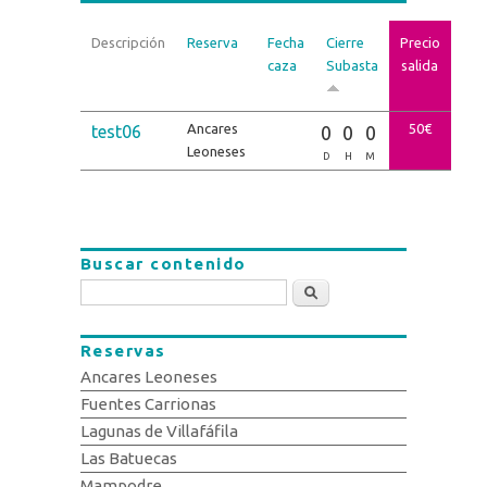
Descripción
Reserva
Fecha
Cierre
Precio
caza
Subasta
salida
Ancares
50€
test06
0
0
0
Leoneses
D
H
M
Buscar contenido
Buscar
Reservas
Ancares Leoneses
Fuentes Carrionas
Lagunas de Villafáfila
Las Batuecas
Mampodre