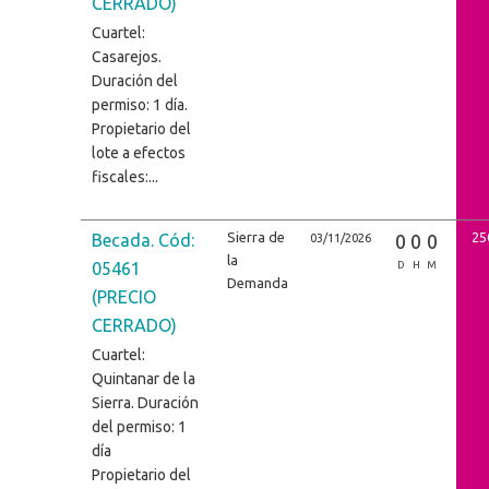
CERRADO)
Cuartel:
Casarejos.
Duración del
permiso: 1 día.
Propietario del
lote a efectos
fiscales:...
Sierra de
25
Becada. Cód:
0
0
0
03/11/2026
la
05461
D
H
M
Demanda
(PRECIO
CERRADO)
Cuartel:
Quintanar de la
Sierra. Duración
del permiso: 1
día
Propietario del