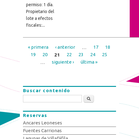
permiso: 1 día.
Propietario del
lote a efectos
fiscales:...
« primera
‹ anterior
…
17
18
Páginas
19
20
21
22
23
24
25
…
siguiente ›
última »
Buscar contenido
Buscar
Reservas
Ancares Leoneses
Fuentes Carrionas
Lagunas de Villafáfila