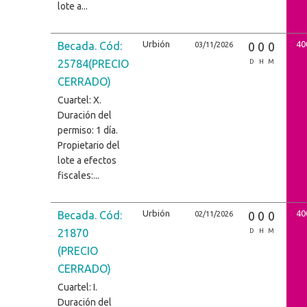
lote a...
Urbión
40
Becada. Cód:
0
0
0
03/11/2026
25784(PRECIO
D
H
M
CERRADO)
Cuartel: X.
Duración del
permiso: 1 día.
Propietario del
lote a efectos
fiscales:...
Urbión
40
Becada. Cód:
0
0
0
02/11/2026
21870
D
H
M
(PRECIO
CERRADO)
Cuartel: I.
Duración del