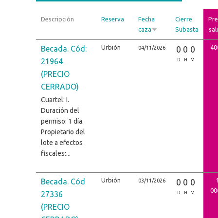
Descripción
Reserva
Fecha
Cierre
Pre
caza
Subasta
sal
Urbión
40
Becada. Cód:
0
0
0
04/11/2026
21964
D
H
M
(PRECIO
CERRADO)
Cuartel: I.
Duración del
permiso: 1 día.
Propietario del
lote a efectos
fiscales:...
Urbión
Becada. Cód
0
0
0
03/11/2026
00
27336
D
H
M
(PRECIO