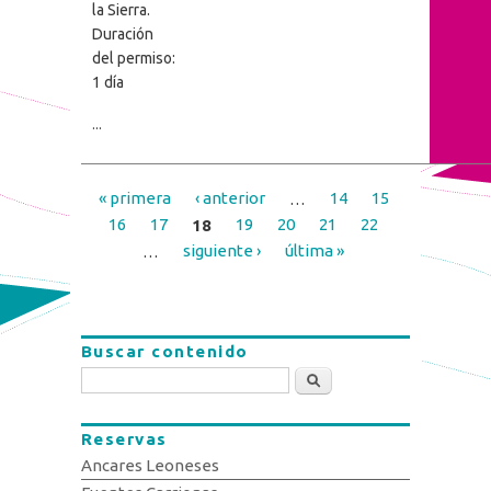
la Sierra.
Duración
del permiso:
1 día
...
« primera
‹ anterior
…
14
15
Páginas
16
17
18
19
20
21
22
…
siguiente ›
última »
Buscar contenido
Buscar
Reservas
Ancares Leoneses