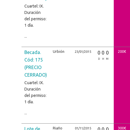
Cuartel: IX.
Duración
del permiso:
1 día.
...
Urbión
200€
Becada.
0
0
0
23/01/2015
Cód: 175
D
H
M
(PRECIO
CERRADO)
Cuartel: IX.
Duración
del permiso:
1 día.
...
Riaño
300€
Lote de
0
0
0
01/11/2015