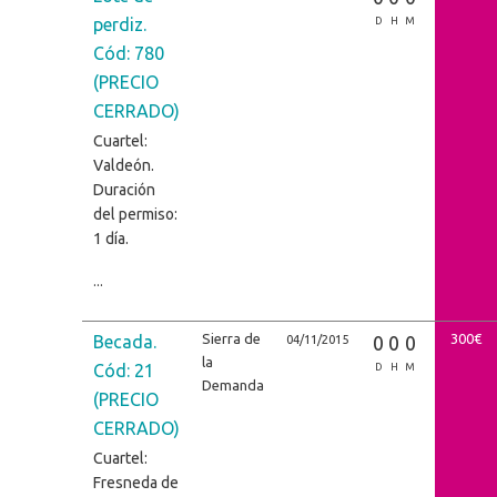
perdiz.
D
H
M
Cód: 780
(PRECIO
CERRADO)
Cuartel:
Valdeón.
Duración
del permiso:
1 día.
...
Sierra de
300€
Becada.
0
0
0
04/11/2015
la
Cód: 21
D
H
M
Demanda
(PRECIO
CERRADO)
Cuartel:
Fresneda de