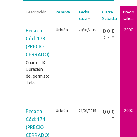
Descripción
Reserva
Fecha
Cierre
Precio
caza
Subasta
salida
Urbión
200€
Becada.
0
0
0
20/01/2015
Cód: 173
D
H
M
(PRECIO
CERRADO)
Cuartel: IX.
Duración
del permiso:
1 día.
...
Urbión
200€
Becada.
0
0
0
21/01/2015
Cód: 174
D
H
M
(PRECIO
CERRADO)