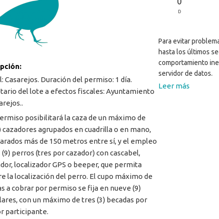
0
D
Para evitar problema
hasta los últimos s
comportamiento ine
ipción:
servidor de datos.
l: Casarejos. Duración del permiso: 1 día.
Leer más
tario del lote a efectos fiscales: Ayuntamiento
arejos..
ermiso posibilitará la caza de un máximo de
3) cazadores agrupados en cuadrilla o en mano,
arados más de 150 metros entre sí, y el empleo
 (9) perros (tres por cazador) con cascabel,
or, localizador GPS o beeper, que permita
e la localización del perro. El cupo máximo de
s a cobrar por permiso se fija en nueve (9)
ares, con un máximo de tres (3) becadas por
r participante.