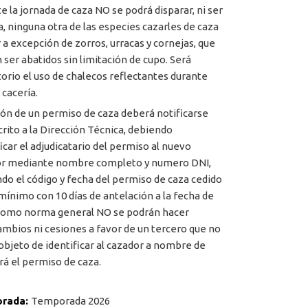
e la jornada de caza NO se podrá disparar, ni ser
a, ninguna otra de las especies cazarles de caza
a excepción de zorros, urracas y cornejas, que
 ser abatidos sin limitación de cupo. Será
torio el uso de chalecos reflectantes durante
 cacería.
ión de un permiso de caza deberá notificarse
crito a la Dirección Técnica, debiendo
ficar el adjudicatario del permiso al nuevo
or mediante nombre completo y numero DNI,
ndo el código y fecha del permiso de caza cedido
ínimo con 10 días de antelación a la fecha de
Como norma general NO se podrán hacer
ambios ni cesiones a favor de un tercero que no
 objeto de identificar al cazador a nombre de
irá el permiso de caza.
rada:
Temporada 2026