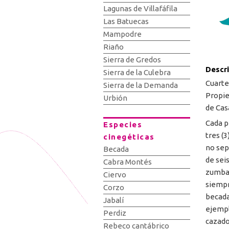
Lagunas de Villafáfila
Las Batuecas
Mampodre
Riaño
Sierra de Gredos
Descr
Sierra de la Culebra
Cuarte
Sierra de la Demanda
Propie
Urbión
de Cas
Cada p
Especies
tres (
cinegéticas
no sep
Becada
de seis
Cabra Montés
zumbad
Ciervo
siempr
Corzo
becada
Jabalí
ejempl
Perdiz
cazado
Rebeco cantábrico