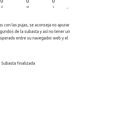
0
0
0
-
H
M
S
s con las pujas, se aconseja no apurar
egundos de la subasta y así no tener un
sperado entre su navegador web y el
Subasta finalizada