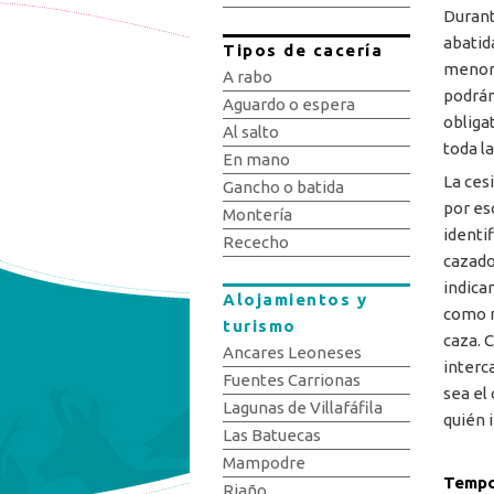
Durant
abatid
Tipos de cacería
menor 
A rabo
podrán
Aguardo o espera
obliga
Al salto
toda la
En mano
La ces
Gancho o batida
por es
Montería
identi
Rececho
cazad
indica
Alojamientos y
como m
turismo
caza. 
Ancares Leoneses
interc
Fuentes Carrionas
sea el
Lagunas de Villafáfila
quién 
Las Batuecas
Mampodre
Tempo
Riaño