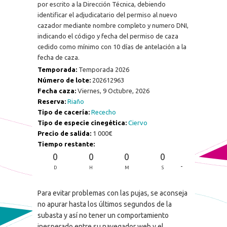
por escrito a la Dirección Técnica, debiendo
identificar el adjudicatario del permiso al nuevo
cazador mediante nombre completo y numero DNI,
indicando el código y fecha del permiso de caza
cedido como mínimo con 10 días de antelación a la
fecha de caza.
Temporada:
Temporada 2026
Número de lote:
202612963
Fecha caza:
Viernes, 9 Octubre, 2026
Reserva:
Riaño
Tipo de cacería:
Rececho
Tipo de especie cinegética:
Ciervo
Precio de salida:
1 000€
Tiempo restante:
0
0
0
0
-
D
H
M
S
Para evitar problemas con las pujas, se aconseja
no apurar hasta los últimos segundos de la
subasta y así no tener un comportamiento
inesperado entre su navegador web y el