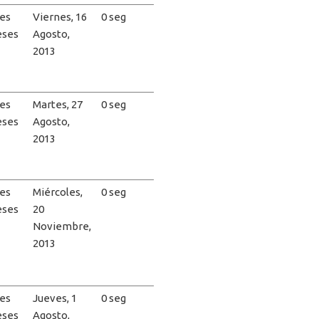
es
Viernes, 16
0 seg
eses
Agosto,
2013
es
Martes, 27
0 seg
eses
Agosto,
2013
es
Miércoles,
0 seg
eses
20
Noviembre,
2013
es
Jueves, 1
0 seg
eses
Agosto,