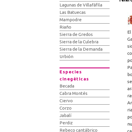
Lagunas de Villafáfila
Las Batuecas
Mampodre
Riaño
El
Sierra de Gredos
Ga
Sierra de la Culebra
si
Sierra de la Demanda
co
Urbión
po
Pa
Especies
bo
cinegéticas
se
Becada
ar
Cabra Montés
ra
Ciervo
An
Corzo
ri
Jabalí
po
Perdiz
nu
Rebeco cantábrico
ca