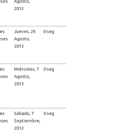
eses
Agosto,
2013
es
Jueves, 29
0 seg
eses
Agosto,
2013
es
Miércoles, 7
0 seg
eses
Agosto,
2013
es
Sábado, 7
0 seg
eses
Septiembre,
2013