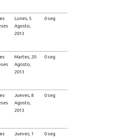
es
Lunes, 5
0 seg
eses
Agosto,
2013
es
Martes, 20
0 seg
eses
Agosto,
2013
es
Jueves, 8
0 seg
eses
Agosto,
2013
es
Jueves, 1
0 seg