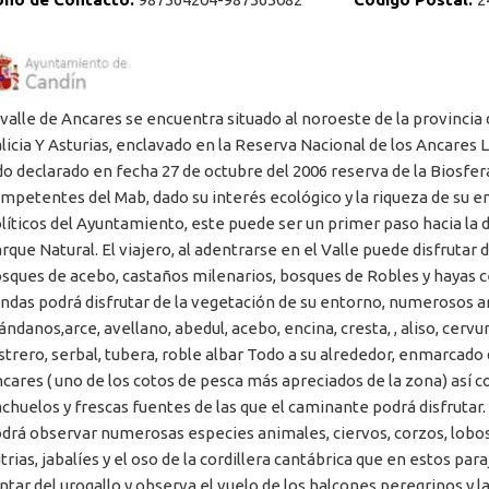
 valle de Ancares se encuentra situado al noroeste de la provincia 
licia Y Asturias, enclavado en la Reserva Nacional de los Ancares 
do declarado en fecha 27 de octubre del 2006 reserva de la Biosfe
mpetentes del Mab, dado su interés ecológico y la riqueza de su 
líticos del Ayuntamiento, este puede ser un primer paso hacia la 
rque Natural. El viajero, al adentrarse en el Valle puede disfrutar
sques de acebo, castaños milenarios, bosques de Robles y hayas 
ndas podrá disfrutar de la vegetación de su entorno, numerosos ar
ándanos,arce, avellano, abedul, acebo, encina, cresta, , aliso, cervu
strero, serbal, tubera, roble albar Todo a su alrededor, enmarcado 
cares ( uno de los cotos de pesca más apreciados de la zona) así
achuelos y frescas fuentes de las que el caminante podrá disfrutar.
drá observar numerosas especies animales, ciervos, corzos, lobo
trias, jabalíes y el oso de la cordillera cantábrica que en estos par
ntar del urogallo y observa el vuelo de los halcones peregrinos y la