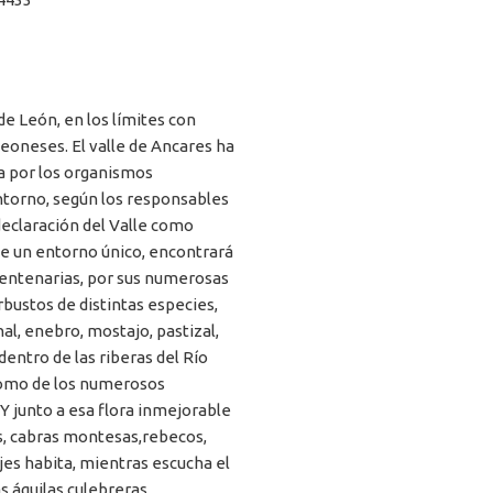
de León, en los límites con
Leoneses. El valle de Ancares ha
ra por los organismos
entorno, según los responsables
declaración del Valle como
 de un entorno único, encontrará
centenarias, por sus numerosas
bustos de distintas especies,
nal, enebro, mostajo, pastizal,
dentro de las riberas del Río
 como de los numerosos
 Y junto a esa flora inmejorable
s, cabras montesas,rebecos,
ajes habita, mientras escucha el
s águilas culebreras.