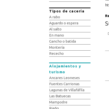
ht
Tipos de cacería
Re
A rabo
S
Aguardo o espera
Al salto
En mano
Gancho o batida
Montería
Rececho
Alojamientos y
turismo
Ancares Leoneses
Fuentes Carrionas
Lagunas de Villafáfila
Las Batuecas
Mampodre
Riaño