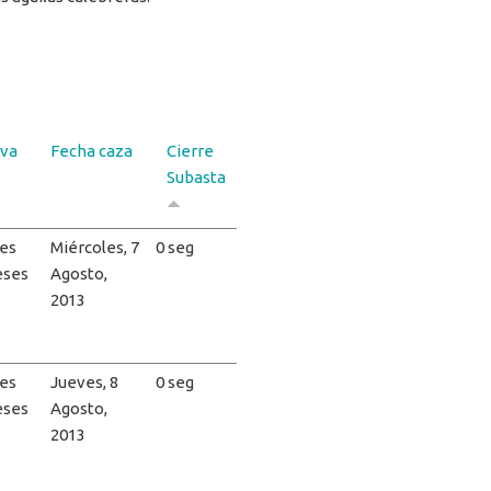
va
Fecha caza
Cierre
Subasta
es
Miércoles, 7
0 seg
eses
Agosto,
2013
es
Jueves, 8
0 seg
eses
Agosto,
2013