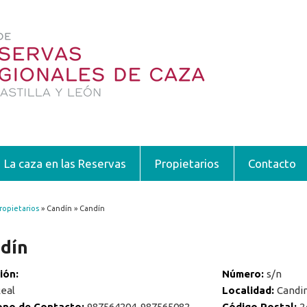
La caza en las Reservas
Propietarios
Contacto
ropietarios
» Candín » Candín
encuentra usted aquí
dín
ción:
Número:
s/n
Real
Localidad:
Candi
ono de Contacto:
987564204-987565082
Código Postal:
2