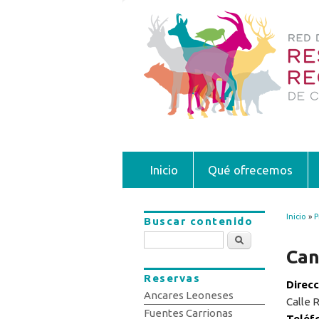
Inicio
Qué ofrecemos
Inicio
»
P
Buscar contenido
Se 
Buscar
Can
Reservas
Direc
Ancares Leoneses
Calle 
Fuentes Carrionas
Teléf