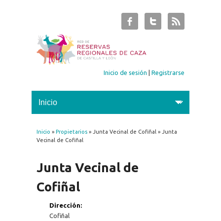
Inicio de sesión
|
Registrarse
Inicio
»
Propietarios
» Junta Vecinal de Cofiñal » Junta
Se encuentra usted aquí
Vecinal de Cofiñal
Junta Vecinal de
Cofiñal
Dirección:
Cofiñal