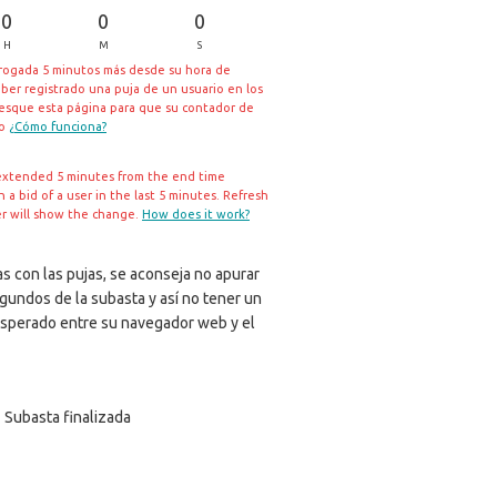
0
0
0
H
M
S
rrogada 5 minutos más desde su hora de
aber registrado una puja de un usuario en los
resque esta página para que su contador de
io
¿Cómo funciona?
extended 5 minutes from the end time
a bid of a user in the last 5 minutes. Refresh
er will show the change.
How does it work?
s con las pujas, se aconseja no apurar
egundos de la subasta y así no tener un
sperado entre su navegador web y el
Subasta finalizada