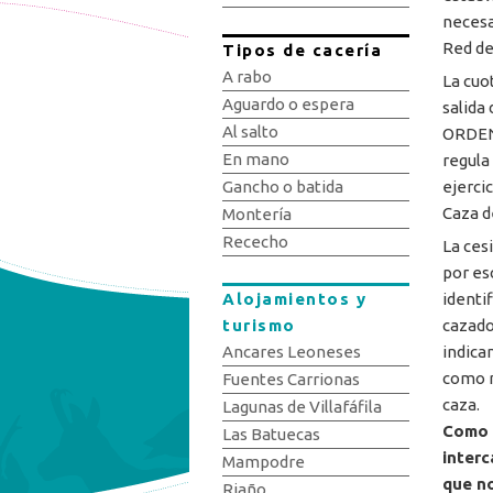
necesa
Red de
Tipos de cacería
A rabo
La cuo
Aguardo o espera
salida
Al salto
ORDEN 
En mano
regula
ejerci
Gancho o batida
Caza de
Montería
Rececho
La ces
por es
identi
Alojamientos y
cazad
turismo
indica
Ancares Leoneses
como m
Fuentes Carrionas
caza.
Lagunas de Villafáfila
Como 
Las Batuecas
interc
Mampodre
que no
Riaño