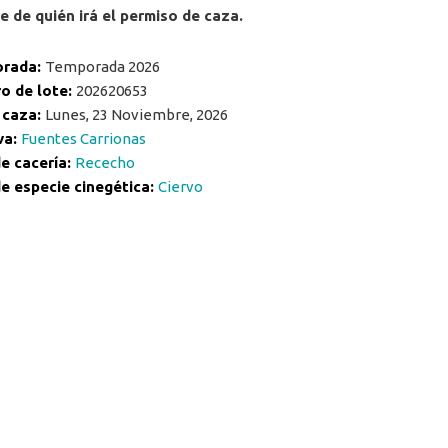
 de quién irá el permiso de caza.
rada:
Temporada 2026
o de lote:
202620653
 caza:
Lunes, 23 Noviembre, 2026
va:
Fuentes Carrionas
e cacería:
Rececho
e especie cinegética:
Ciervo