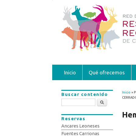
Inicio
Qué ofrecemos
Inicio
» P
Buscar contenido
Se 
CERRAD
Buscar
Hem
Reservas
Ancares Leoneses
Fuentes Carrionas