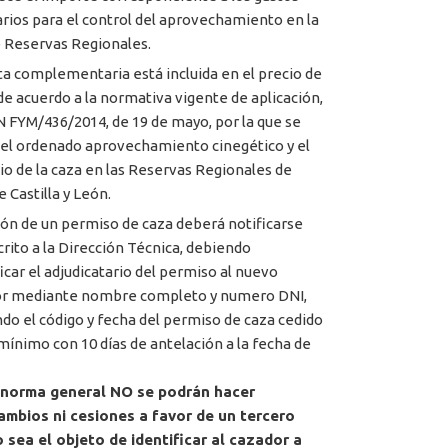
rios para el control del aprovechamiento en la
 Reservas Regionales.
ta complementaria está incluida en el precio de
 de acuerdo a la normativa vigente de aplicación,
FYM/436/2014, de 19 de mayo, por la que se
 el ordenado aprovechamiento cinegético y el
cio de la caza en las Reservas Regionales de
 Castilla y León.
ión de un permiso de caza deberá notificarse
crito a la Dirección Técnica, debiendo
ficar el adjudicatario del permiso al nuevo
or mediante nombre completo y numero DNI,
ndo el código y fecha del permiso de caza cedido
ínimo con 10 días de antelación a la fecha de
norma general NO se podrán hacer
ambios ni cesiones a favor de un tercero
 sea el objeto de identificar al cazador a