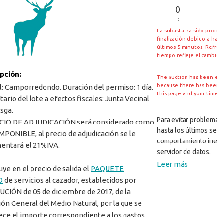
0
D
La subasta ha sido pro
finalización debido a h
últimos 5 minutos. Ref
tiempo refleje el camb
ipción:
The auction has been 
because there has been 
l: Camporredondo. Duración del permiso: 1 día.
this page and your tim
ario del lote a efectos fiscales: Junta Vecinal
sga.
Para evitar problema
ECIO DE ADJUDICACIÓN será considerado como
hasta los últimos s
MPONIBLE, al precio de adjudicación se le
comportamiento ine
entará el 21%IVA.
servidor de datos.
Leer más
uye en el precio de salida el
PAQUETE
O
de servicios al cazador, establecidos por
CIÓN de 05 de diciembre de 2017, de la
ión General del Medio Natural, por la que se
ece el importe correspondiente a los gastos