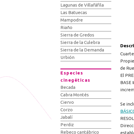
Lagunas de Villafáfila
Las Batuecas
Mampodre
Riaño
Sierra de Gredos
Sierra de la Culebra
Descr
Sierra de la Demanda
Cuarte
Urbión
Propiet
de Rue
Especies
El PR
cinegéticas
BASE I
Becada
increm
Cabra Montés
Ciervo
Se incl
Corzo
BÁSIC
Jabalí
RESOLU
Perdiz
Direcc
Rebeco cantábrico
establ