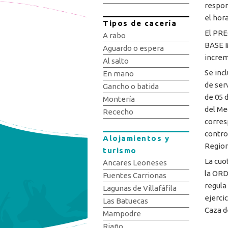
respon
el hora
Tipos de cacería
El PR
A rabo
BASE I
Aguardo o espera
increm
Al salto
Se inc
En mano
de ser
Gancho o batida
de 05 
Montería
del Me
Rececho
corres
contro
Alojamientos y
Region
turismo
La cuo
Ancares Leoneses
la ORD
Fuentes Carrionas
regula
Lagunas de Villafáfila
ejerci
Las Batuecas
Caza de
Mampodre
Riaño