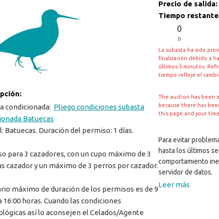
Precio de salida
Tiempo restante
0
D
La subasta ha sido pro
finalización debido a h
últimos 5 minutos. Ref
tiempo refleje el camb
ipción:
The auction has been 
because there has been 
a condicionada:
Pliego condiciones subasta
this page and your tim
ionada Batuecas
l: Batuecas. Duración del permiso: 1 días.
Para evitar problema
hasta los últimos s
o para 3 cazadores, con un cupo máximo de 3
comportamiento ine
s cazador y un máximo de 3 perros por cazador.
servidor de datos.
Leer más
ario máximo de duración de los permisos es de 9
a 16:00 horas. Cuando las condiciones
ológicas así lo aconsejen el Celados/Agente