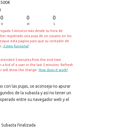
:
500€
:
0
0
0
H
M
S
rrogada 5 minutos más desde su hora de
aber registrado una puja de un usuario en los
resque esta página para que su contador de
io
¿Cómo funciona?
extended 5 minutes from the end time
a bid of a user in the last 5 minutes. Refresh
er will show the change.
How does it work?
s con las pujas, se aconseja no apurar
egundos de la subasta y así no tener un
sperado entre su navegador web y el
Subasta finalizada