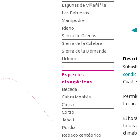
Lagunas de Villafáfila
Las Batuecas
Mampodre
Riaño
Sierra de Gredos
Sierra de la Culebra
Sierra de la Demanda
Descr
Urbión
Subast
condic
Especies
Cuarte
cinegéticas
Becada
Permis
Cabra Montés
becada
Ciervo
Corzo
El hor
Jabalí
horas 
Perdiz
climat
Rebeco cantábrico