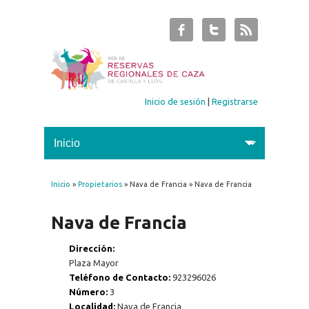
Inicio de sesión
|
Registrarse
Inicio
»
Propietarios
» Nava de Francia » Nava de Francia
Se encuentra usted aquí
Nava de Francia
Dirección:
Plaza Mayor
Teléfono de Contacto:
923296026
Número:
3
Localidad:
Nava de Francia