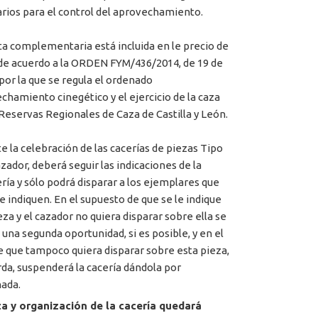
rios para el control del aprovechamiento.
ta complementaria está incluida en le precio de
 de acuerdo a la ORDEN FYM/436/2014, de 19 de
por la que se regula el ordenado
chamiento cinegético y el ejercicio de la caza
 Reservas Regionales de Caza de Castilla y León.
e la celebración de las cacerías de piezas Tipo
azador, deberá seguir las indicaciones de la
ría y sólo podrá disparar a los ejemplares que
le indiquen. En el supuesto de que se le indique
eza y el cazador no quiera disparar sobre ella se
 una segunda oportunidad, si es posible, y en el
e que tampoco quiera disparar sobre esta pieza,
rda, suspenderá la cacería dándola por
ada.
a y organización de la cacería quedará