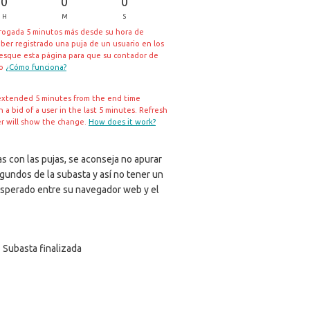
0
0
0
H
M
S
rrogada 5 minutos más desde su hora de
aber registrado una puja de un usuario en los
resque esta página para que su contador de
io
¿Cómo funciona?
extended 5 minutes from the end time
a bid of a user in the last 5 minutes. Refresh
er will show the change.
How does it work?
s con las pujas, se aconseja no apurar
egundos de la subasta y así no tener un
sperado entre su navegador web y el
Subasta finalizada