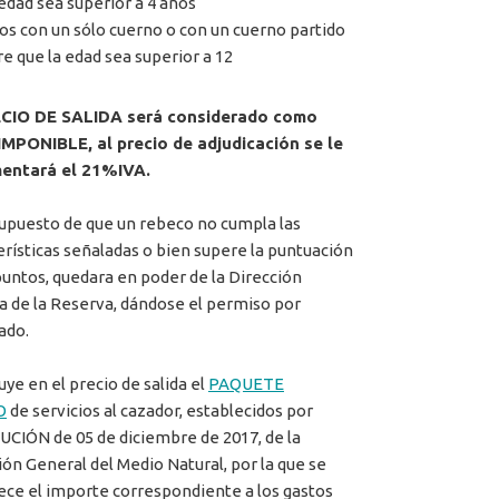
 edad sea superior a 4 años
os con un sólo cuerno o con un cuerno partido
e que la edad sea superior a 12
ECIO DE SALIDA será considerado como
MPONIBLE, al precio de adjudicación se le
mentará el 21%IVA.
supuesto de que un rebeco no cumpla las
erísticas señaladas o bien supere la puntuación
puntos, quedara en poder de la Dirección
a de la Reserva, dándose el permiso por
ado.
uye en el precio de salida el
PAQUETE
O
de servicios al cazador, establecidos por
CIÓN de 05 de diciembre de 2017, de la
ión General del Medio Natural, por la que se
ece el importe correspondiente a los gastos