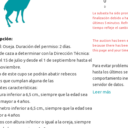
0
D
La subasta ha sido pro
finalización debido a h
últimos 5 minutos. Ref
tiempo refleje el camb
ipción:
The auction has been 
because there has been 
: Oseja. Duración del permiso: 2 días.
this page and your tim
de caza a determinar con la Dirección Técnica:
l 15 de julio y desde el 1 de septiembre hasta el
Para evitar problema
noviembre.
hasta los últimos s
 de este cupo se podrán abatir rebecos
comportamiento ine
 que cumplan alguna de las
servidor de datos.
tes características:
Leer más
ura inferior a 6,5 cm., siempre que la edad sea
o mayor a 4 años.
metro inferior a 6,5 cm., siempre que la edad sea
or a 4 años
s con altura inferior o igual a la oreja, siempre