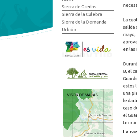
necesa
Sierra de Gredos
Sierra de la Culebra
La cuo
Sierra de la Demanda
salida
Urbión
mayo, 
aprove
en las
Durant
B, el c
Guarde
estos 
una pi
le dará
caso d
el Gua
termin
La caz