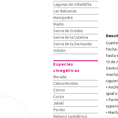
Lagunas de Villafáfila
Las Batuecas
Mampodre
Riaño
Sierra de Gredos
Descr
Sierra de la Culebra
Cuartel
Sierra de la Demanda
Fecha 
Urbión
hasta e
15 de 
Especies
Dentro
cinegéticas
machos
Becada
siguien
Cabra Montés
• Anch
Ciervo
igual 
Corzo
• Perí
Jabalí
superi
Perdiz
• Macho
Rebeco cantábrico