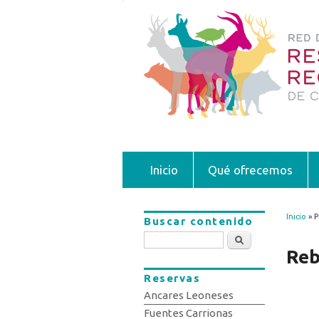
Inicio
Qué ofrecemos
Inicio
» P
Buscar contenido
Se 
Buscar
Reb
Reservas
Ancares Leoneses
Fuentes Carrionas