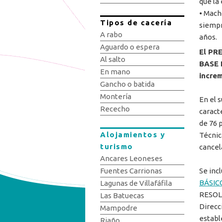
que la
• Mach
Tipos de cacería
siempr
A rabo
años.
Aguardo o espera
El PR
Al salto
BASE I
En mano
incre
Gancho o batida
Montería
En el 
Rececho
caract
de 76 
Alojamientos y
Técnic
turismo
cancel
Ancares Leoneses
Se incl
Fuentes Carrionas
BÁSIC
Lagunas de Villafáfila
RESOLU
Las Batuecas
Direcc
Mampodre
establ
Riaño