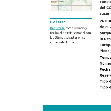
condic
del CO
cacerí
PROHI
Boletín
de 202
Regístrese
como usuario y
parque
reciba el boletín semanal con
las últimas subastas en su
la Res
correo electrónico
Europa
Picos 
Tempo
Númer
Fecha
Reser
Tipo d
Tipo d