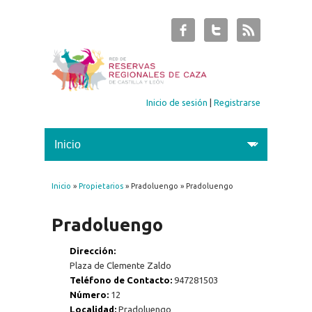
Inicio de sesión
|
Registrarse
Inicio
»
Propietarios
» Pradoluengo » Pradoluengo
Se encuentra usted aquí
Pradoluengo
Dirección:
Plaza de Clemente Zaldo
Teléfono de Contacto:
947281503
Número:
12
Localidad:
Pradoluengo