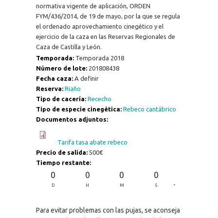
normativa vigente de aplicación, ORDEN
FYM/436/2014, de 19 de mayo, por la que se regula
el ordenado aprovechamiento cinegético y el
ejercicio de la caza en las Reservas Regionales de
Caza de Castilla y León.
Temporada:
Temporada 2018
Número de lote:
201808438
Fecha caza:
A definir
Reserva:
Riaño
Tipo de cacería:
Rececho
Tipo de especie cinegética:
Rebeco cantábrico
Documentos adjuntos:
Tarifa tasa abate rebeco
Precio de salida:
500€
Tiempo restante:
0
0
0
0
-
D
H
M
S
Para evitar problemas con las pujas, se aconseja