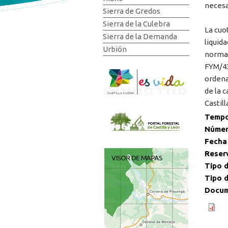
necesa
Sierra de Gredos
Sierra de la Culebra
La cuo
Sierra de la Demanda
liquid
Urbión
normat
FYM/43
ordena
de la 
Castill
Tempo
Númer
Fecha
Reser
Tipo d
Tipo d
Docum