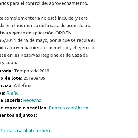
rios para el control del aprovechamiento.
ta complementaria no está incluida y será
ada en el momento de la caza de acuerdo a la
iva vigente de aplicación, ORDEN
6/2014, de 19 de mayo, por la que se regula el
do aprovechamiento cinegético y el ejercicio
caza en las Reservas Regionales de Caza de
a y León.
rada:
Temporada 2018
o de lote:
201808439
 caza:
A definir
va:
Riaño
e cacería:
Rececho
e especie cinegética:
Rebeco cantábrico
entos adjuntos:
Tarifa tasa abate rebeco