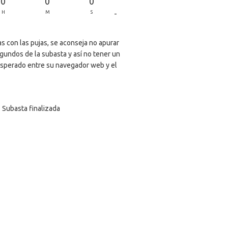
0
0
0
-
H
M
S
s con las pujas, se aconseja no apurar
egundos de la subasta y así no tener un
sperado entre su navegador web y el
Subasta finalizada