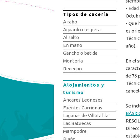
siempr
• Edad 
Tipos de cacería
Octubr
A rabo
• Que 
Aguardo o espera
es ori
Al salto
Técnic
En mano
año).
Gancho o batida
En el 
Montería
caract
Rececho
de 76 
Técnic
Alojamientos y
cancel
turismo
Ancares Leoneses
Se incl
Fuentes Carrionas
BÁSIC
Lagunas de Villafáfila
RESOLU
Las Batuecas
Direcc
Mampodre
establ
Riaño