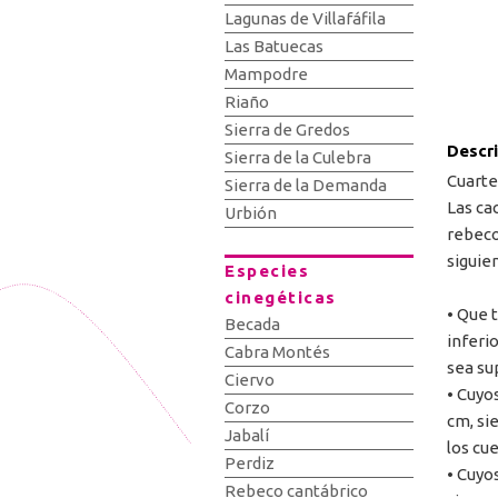
Lagunas de Villafáfila
Las Batuecas
Mampodre
Riaño
Sierra de Gredos
Descr
Sierra de la Culebra
Cuartel
Sierra de la Demanda
Las ca
Urbión
rebeco
siguien
Especies
cinegéticas
• Que 
Becada
inferio
Cabra Montés
sea su
Ciervo
• Cuyo
Corzo
cm, si
Jabalí
los cu
Perdiz
• Cuyo
Rebeco cantábrico