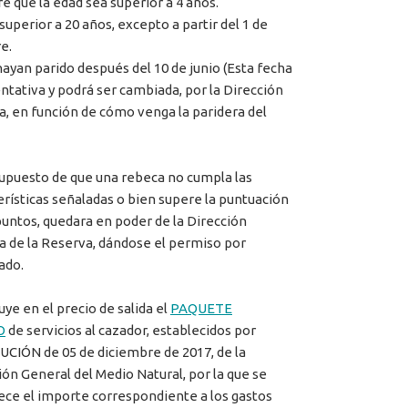
e que la edad sea superior a 4 años.
superior a 20 años, excepto a partir del 1 de
e.
hayan parido después del 10 de junio (Esta fecha
entativa y podrá ser cambiada, por la Dirección
a, en función de cómo venga la paridera del
supuesto de que una rebeca no cumpla las
erísticas señaladas o bien supere la puntuación
puntos, quedara en poder de la Dirección
a de la Reserva, dándose el permiso por
ado.
uye en el precio de salida el
PAQUETE
O
de servicios al cazador, establecidos por
CIÓN de 05 de diciembre de 2017, de la
ión General del Medio Natural, por la que se
ece el importe correspondiente a los gastos