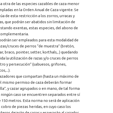
a otra de las especies cazables de caza menor
pladas en la Orden Anual de Caza vigente. Se
úa de esta restricción a los zorros, urracas y
as, que podrán ser abatidos sin limitación de
estando exentas, estas especies, del abono de
complementaria.
 podrán ser empleados para esta modalidad de
azas/cruces de perros “de muestra” (bretón,
r, braco, pointer, setter, korthals,..) quedando
ida la utilización de razas y/o cruces de perros
stro y persecución” (sabuesos, grifones,
s,...).
cazadores que compartan (hasta un máximo de
 el mismo permiso de caza deberán formar
illa”, y cazar agrupados o en mano, de tal forma
 ningún caso se encuentren separados entre sí
 150 metros. Esta norma no será de aplicación
l cobro de piezas heridas, en cuyo caso los
eros dejarán de cazar y esperarán al cazador