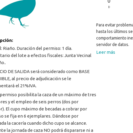
0
D
Para evitar problema
hasta los últimos s
comportamiento ine
ipción:
servidor de datos.
: Riaño. Duración del permiso: 1 día.
Leer más
ario del lote a efectos fiscales: Junta Vecinal
ño..
CIO DE SALIDA será considerado como BASE
BLE, al precio de adjudicación se le
entará el 21%IVA.
 permiso posibilita la caza de un máximo de tres
res y el empleo de seis perros (dos por
r). El cupo máximo de becadas a cobrar por
o se fija en 6 ejemplares. Dándose por
zada la cacería cuando dicho cupo se alcance.
nte la jornada de caza NO podrá dispararse ni a