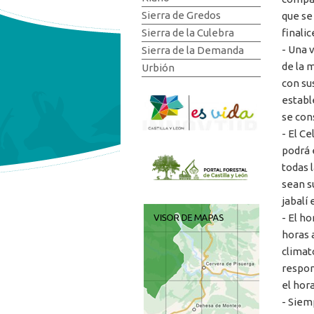
Sierra de Gredos
que se
finalic
Sierra de la Culebra
- Una 
Sierra de la Demanda
de la 
Urbión
con sus
establ
se cons
- El Ce
podrá e
todas 
sean s
jabalí
- El ho
horas 
climat
respon
el hora
- Siem