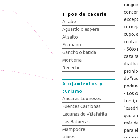
ningun
contem
Tipos de cacería
except
A rabo
cornej
Aguardo o espera
cupo, 
Al salto
cuota 
En mano
- Sólo
Gancho o batida
caza r
Montería
drathaa
Rececho
prohib
de “ra
Alojamientos y
podenco
turismo
- Los 
Ancares Leoneses
tres),
Fuentes Carrionas
“cuadr
Lagunas de Villafáfila
que en
Las Batuecas
más de
Mampodre
para e
Riaño
compañ