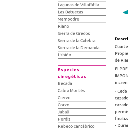
Lagunas de Villafáfila
Las Batuecas
Mampodre
Riaño
Sierra de Gredos
Descr
Sierra de la Culebra
Cuartel
Sierra de la Demanda
Propiet
Urbión
de Ria
El PRE
Especies
IMPONI
cinegéticas
increm
Becada
Cabra Montés
- Cada
Ciervo
cazado
cazado
Corzo
permis
Jabalí
finali
Perdiz
- Dura
Rebeco cantábrico