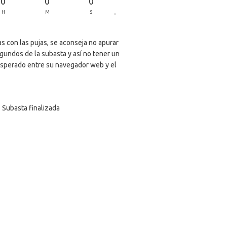
0
0
0
-
H
M
S
s con las pujas, se aconseja no apurar
egundos de la subasta y así no tener un
sperado entre su navegador web y el
Subasta finalizada