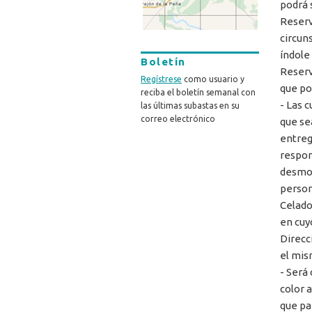
podrá s
Reserv
circun
índole 
Boletín
Reserv
Regístrese
como usuario y
que po
reciba el boletín semanal con
- Las 
las últimas subastas en su
correo electrónico
que se
entreg
respon
desmog
person
Celado
en cuy
Direcc
el mis
- Será
color a
que par