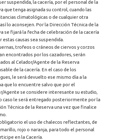
er suspendida, la cacería, por el personal de la
a que tenga asignada su control, cuando las
stancias climatológicas o de cualquier otra
así lo aconsejen. Por la Dirección Técnica de la
a se fijará la fecha de celebración de la cacería
r estas causas sea suspendida.
cuernas, trofeos o cráneos de ciervos y corzos
an encontrados por los cazadores, serán
ados al Celador/Agente de la Reserva
sable de la cacería. En el caso de los
ues, le será devuelto ese mismo día a la
a que lo encuentre salvo que por el
r/Agente se considere interesante su estudio,
o caso le será entregado posteriormente por la
ión Técnica de la Reserva una vez que finalice
mo.
 obligatorio el uso de chalecos reflectantes, de
marillo, rojo o naranja, para todo el personal
ticipe en la Cacería.