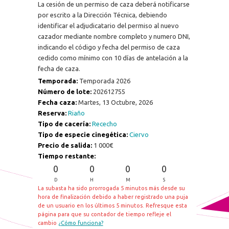
La cesión de un permiso de caza deberá notificarse
por escrito a la Dirección Técnica, debiendo
identificar el adjudicatario del permiso al nuevo
cazador mediante nombre completo y numero DNI,
indicando el código y fecha del permiso de caza
cedido como mínimo con 10 días de antelación a la
fecha de caza.
Temporada:
Temporada 2026
Número de lote:
202612755
Fecha caza:
Martes, 13 Octubre, 2026
Reserva:
Riaño
Tipo de cacería:
Rececho
Tipo de especie cinegética:
Ciervo
Precio de salida:
1 000€
Tiempo restante:
0
0
0
0
D
H
M
S
La subasta ha sido prorrogada 5 minutos más desde su
hora de finalización debido a haber registrado una puja
de un usuario en los últimos 5 minutos. Refresque esta
página para que su contador de tiempo refleje el
cambio
¿Cómo funciona?