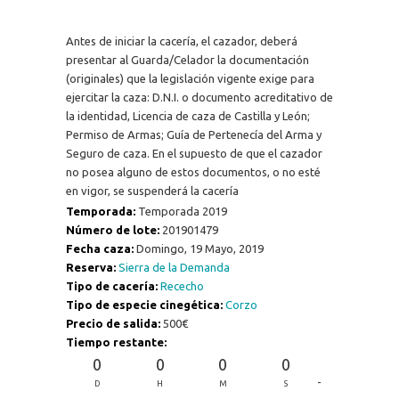
Antes de iniciar la cacería, el cazador, deberá
presentar al Guarda/Celador la documentación
(originales) que la legislación vigente exige para
ejercitar la caza: D.N.I. o documento acreditativo de
la identidad, Licencia de caza de Castilla y León;
Permiso de Armas; Guía de Pertenecía del Arma y
Seguro de caza. En el supuesto de que el cazador
no posea alguno de estos documentos, o no esté
en vigor, se suspenderá la cacería
Temporada:
Temporada 2019
Número de lote:
201901479
Fecha caza:
Domingo, 19 Mayo, 2019
Reserva:
Sierra de la Demanda
Tipo de cacería:
Rececho
Tipo de especie cinegética:
Corzo
Precio de salida:
500€
Tiempo restante:
0
0
0
0
-
D
H
M
S