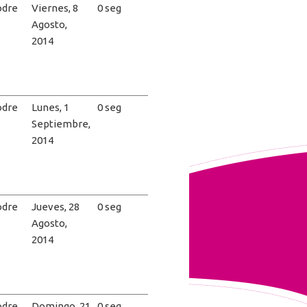
dre
Viernes, 8
0 seg
Agosto,
2014
dre
Lunes, 1
0 seg
Septiembre,
2014
dre
Jueves, 28
0 seg
Agosto,
2014
dre
Domingo, 21
0 seg