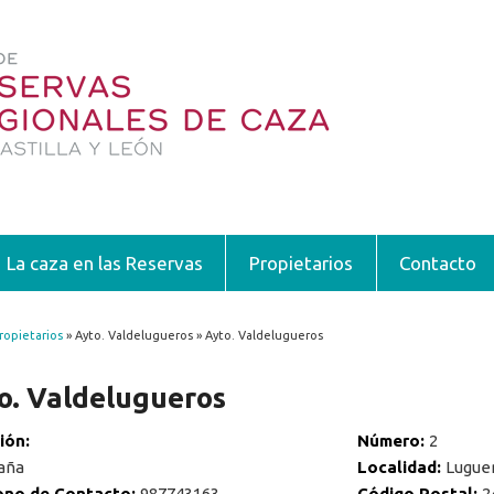
La caza en las Reservas
Propietarios
Contacto
ropietarios
» Ayto. Valdelugueros » Ayto. Valdelugueros
encuentra usted aquí
o. Valdelugueros
ción:
Número:
2
aña
Localidad:
Lugue
ono de Contacto:
987743163
Código Postal:
2