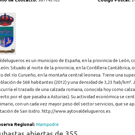
ldelugueros es un municipio de España, en la provincia de León, 
León. Situado al norte de la provincia, en la Cordillera Cantábrica, 
to del río Curueño, en la montaña central leonesa. Tiene una super
blación de 568 habitantes (2012) y una densidad de 3,23 hab/km². 
scurría el trazado de una calzada romana, conocida hoy como calz
erto por el que pasaba a Asturias). Su actividad económica se cen
imario, con un cada vez mayor peso del sector servicios, que se ap
tación de San Isidro. http://www.aytovaldelugueros.es
serva Regional:
Mampodre
ubastas abiertas de 355