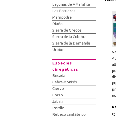
Lagunas de Villafáfila
Las Batuecas
Mampodre
Riaño
Sierra de Gredos
Sierra de la Culebra
Sierra de la Demanda
Urbión
Va
y 
Especies
al
cinegéticas
po
Becada
di
Cabra Montés
pu
Ciervo
pr
Corzo
es
Jabalí
Re
Perdiz
S
Rebeco cantábrico