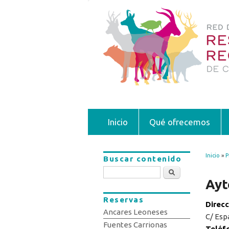
Inicio
Qué ofrecemos
Inicio
»
P
Buscar contenido
Se 
Buscar
Ayt
Reservas
Direc
Ancares Leoneses
C/ Esp
Fuentes Carrionas
Teléf