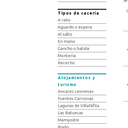
Tipos de cacería
A rabo
Aguardo o espera
Al salto
En mano
Gancho o batida
Montería
Rececho
Alojamientos y
turismo
Ancares Leoneses
Fuentes Carrionas
Lagunas de Villafáfila
Las Batuecas
Mampodre
Riaño