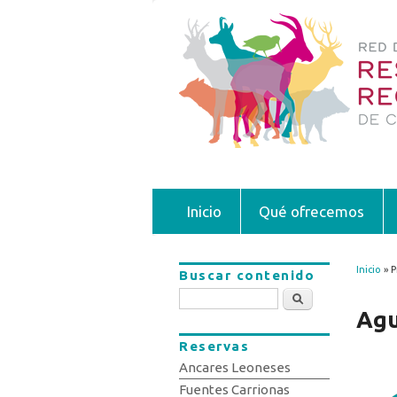
Inicio
Qué ofrecemos
Inicio
» P
Buscar contenido
Se 
Buscar
Agu
Reservas
Ancares Leoneses
Fuentes Carrionas