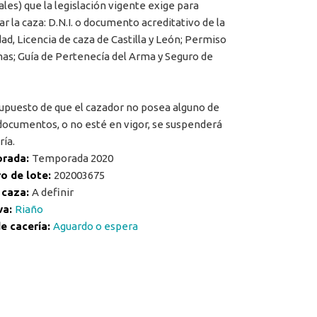
ales) que la legislación vigente exige para
ar la caza: D.N.I. o documento acreditativo de la
dad, Licencia de caza de Castilla y León; Permiso
as; Guía de Pertenecía del Arma y Seguro de
supuesto de que el cazador no posea alguno de
documentos, o no esté en vigor, se suspenderá
ría.
rada:
Temporada 2020
o de lote:
202003675
 caza:
A definir
va:
Riaño
e cacería:
Aguardo o espera