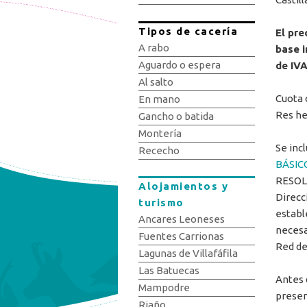
Tipos de cacería
El pre
A rabo
base i
Aguardo o espera
de IVA
Al salto
Cuota 
En mano
Res he
Gancho o batida
Montería
Se incl
Rececho
BÁSIC
RESOLU
Alojamientos y
Direcc
turismo
establ
Ancares Leoneses
necesa
Fuentes Carrionas
Red de
Lagunas de Villafáfila
Las Batuecas
Antes d
Mampodre
presen
Riaño