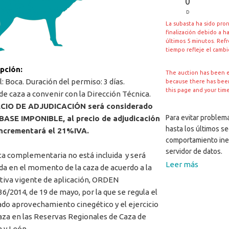
0
D
La subasta ha sido pro
finalización debido a h
últimos 5 minutos. Ref
tiempo refleje el camb
ipción:
The auction has been 
l: Boca. Duración del permiso: 3 días.
because there has been 
this page and your tim
de caza a convenir con la Dirección Técnica.
ECIO DE ADJUDICACIÓN será considerado
Para evitar problema
BASE IMPONIBLE, al precio de adjudicación
hasta los últimos s
incrementará el 21%IVA.
comportamiento ine
servidor de datos.
ta complementaria no está incluida y será
Leer más
ada en el momento de la caza de acuerdo a la
iva vigente de aplicación, ORDEN
6/2014, de 19 de mayo, por la que se regula el
do aprovechamiento cinegético y el ejercicio
caza en las Reservas Regionales de Caza de
a y León.