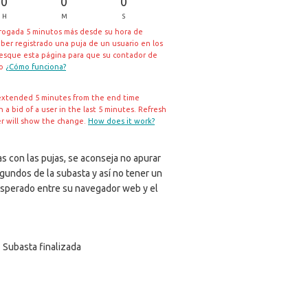
0
0
0
H
M
S
rrogada 5 minutos más desde su hora de
aber registrado una puja de un usuario en los
resque esta página para que su contador de
io
¿Cómo funciona?
extended 5 minutes from the end time
a bid of a user in the last 5 minutes. Refresh
er will show the change.
How does it work?
s con las pujas, se aconseja no apurar
egundos de la subasta y así no tener un
sperado entre su navegador web y el
Subasta finalizada