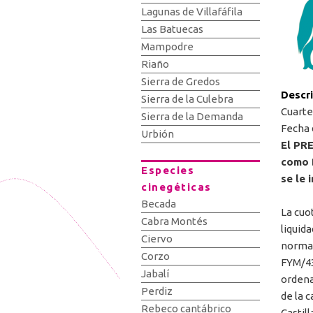
Lagunas de Villafáfila
Las Batuecas
Mampodre
Riaño
Sierra de Gredos
Descr
Sierra de la Culebra
Cuarte
Sierra de la Demanda
Fecha 
Urbión
El PR
como 
Especies
se le 
cinegéticas
Becada
La cuo
Cabra Montés
liquid
Ciervo
normat
Corzo
FYM/43
Jabalí
ordena
Perdiz
de la 
Rebeco cantábrico
Castill