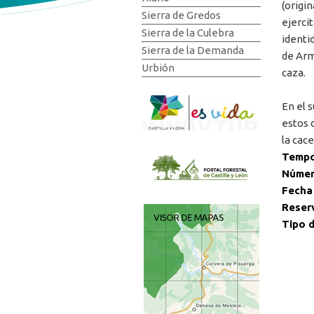
(origin
Sierra de Gredos
ejercit
Sierra de la Culebra
identi
Sierra de la Demanda
de Arm
Urbión
caza.
En el 
estos 
la cace
Tempo
Númer
Fecha
Reser
Tipo d